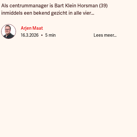
Als centrummanager is Bart Klein Horsman (39)
inmiddels een bekend gezicht in alle vier
Twenterandse kernen. Hij is het oliemannetje
tussen ondernemers, verenigingen en gemeente.
Arjen Maat
•
De verbinder die kansen ziet en ideeën aanjaagt.
16.3.2026
5 min
Lees meer...
“Ik ben in dienst van de gemeente, maar eigenlijk
werk ik voor de winkeliers”, zegt hij. “Samen houden
we onze centra levendig.” Een nadere
kennismaking met de centrummanager die
meedenkt, verbindt en versterkt.