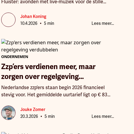
Fluister: avonden met live-muziek voor de stille
genieter. Op 3 april stond folkrockband South for
Winter uit Nieuw-Zeeland op het podium in De
Johan Koning
•
Smeltschuur in Vriezenveen. Bij elke editie hoort
10.4.2026
5 min
Lees meer...
ook een gezeefdrukte poster, ontworpen door een
wisselende maker. Deze keer lag die rol bij Mike
Jimmy de Bruin van Faeries and Ents.
ONDERNEMEN
Zzp’ers verdienen meer, maar
zorgen over regelgeving
verdubbelen
Nederlandse zzp’ers staan begin 2026 financieel
stevig voor. Het gemiddelde uurtarief ligt op € 83
per uur en de gemiddelde winst stijgt naar € 61.570.
Jouke Zomer
•
20.3.2026
5 min
Lees meer...