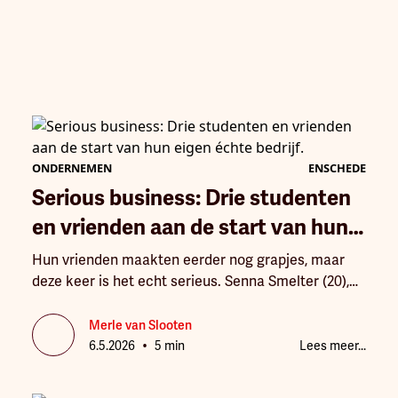
ONDERNEMEN
ENSCHEDE
Serious business: Drie studenten
en vrienden aan de start van hun
eigen échte bedrijf.
Hun vrienden maakten eerder nog grapjes, maar
deze keer is het echt serieus. Senna Smelter (20),
Tygo Hardy (19) en Tim Leppink (19) zijn al vrienden
sinds de middelbare school en hebben sinds kort
Merle van Slooten
•
samen een bedrijf: Hubble. De Enschedese jongens
6.5.2026
5 min
Lees meer...
studeren aan hogeschool Saxion en zetten nu de
eerste stappen in het echte ondernemerschap. En