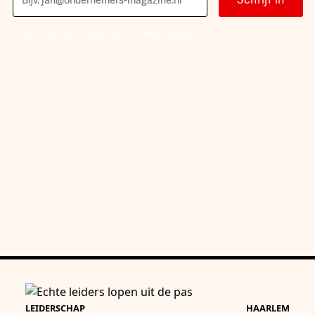
Door 'Schrijf in' te klikken ga je akkoord met onze
Algemene voorwaarden
.
LEIDERSCHAP
HAARLEM