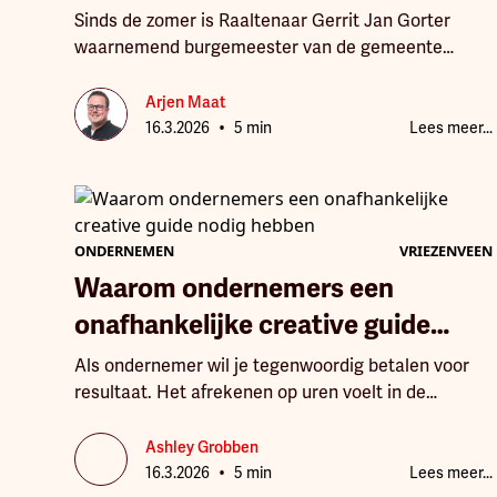
Sinds de zomer is Raaltenaar Gerrit Jan Gorter
waarnemend burgemeester van de gemeente
Twenterand. In korte tijd leerde hij de gemeente
kennen als een plek met krachtige ondernemers,
Arjen Maat
•
nuchtere inwoners en een opvallend hechte
16.3.2026
5 min
Lees meer...
gemeenschap. Hij voelt zich er thuis, spreekt er
zonder moeite in het dialect en ziet een gebied dat
barst van de kansen. Twenterand mag volgens hem
best vaker laten zien hoe bijzonder het hier is. “Er
ONDERNEMEN
VRIEZENVEEN
gebeurt hier zóveel moois!”
Waarom ondernemers een
onafhankelijke creative guide
nodig hebben
Als ondernemer wil je tegenwoordig betalen voor
resultaat. Het afrekenen op uren voelt in de
creatieve industrie steeds minder logisch.
Daarmee verandert ook de manier waarop creatief
Ashley Grobben
•
werk wordt gewaardeerd. Een goede ontwerper
16.3.2026
5 min
Lees meer...