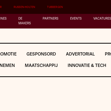
ER
RIJSSEN-HOLTEN
TUBBERGEN
INES
DE
PARTNERS
EVENTS
VACATURES
MAKERS
ROMOTIE
GESPONSORD
ADVERTORIAL
PR
NEMEN
MAATSCHAPPIJ
INNOVATIE & TECH