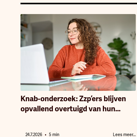
Knab-onderzoek: Zzp’ers blijven
opvallend overtuigd van hun
keuze. 84% zegt dat het
ondernemerschap positiever
•
24.7.2026
5 min
Lees meer...