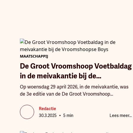
MAATSCHAPPIJ
De Groot Vroomshoop Voetbaldag
in de meivakantie bij de
Vroomshoopse Boys
Op woensdag 29 april 2026, in de meivakantie, was
de 3e editie van de De Groot Vroomshoop
Voetbaldag bij de Vroomshoopse Boys, voor
jongens en meisjes in en om de gemeente
Redactie
•
Twenterand tussen 6 en 14 jaar.
30.3.2025
5 min
Lees meer...