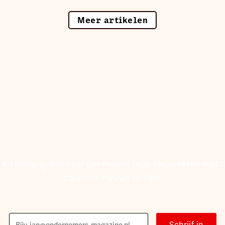
Meer artikelen
te en ontvang één keer per maand onze nieuwsbrief met d
columns, nieuws en tips.