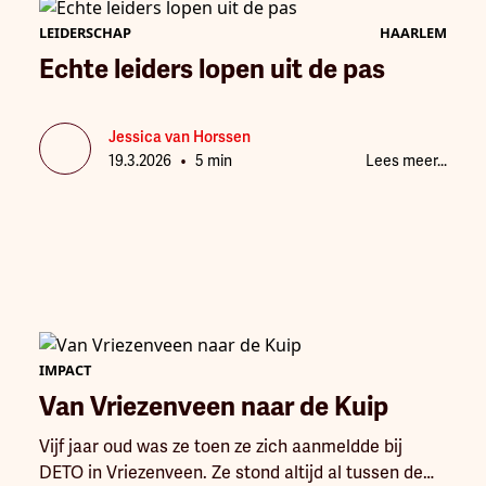
dat doen ze met een bedrijf dat er volgens henzelf
LEIDERSCHAP
HAARLEM
nog niet is.
Echte leiders lopen uit de pas
Jessica van Horssen
•
19.3.2026
5 min
Lees meer...
IMPACT
Van Vriezenveen naar de Kuip
Vijf jaar oud was ze toen ze zich aanmeldde bij
DETO in Vriezenveen. Ze stond altijd al tussen de