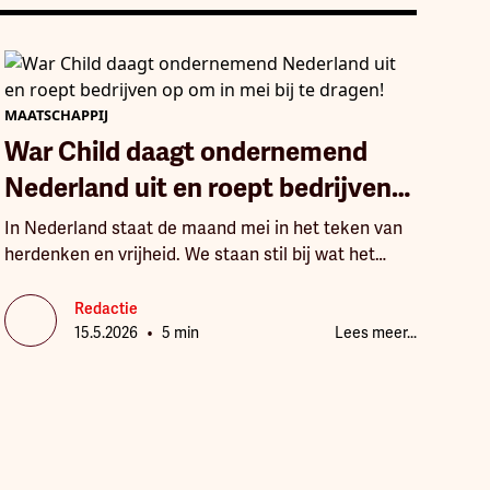
MAATSCHAPPIJ
War Child daagt ondernemend
Nederland uit en roept bedrijven
op om in mei bij te dragen!
In Nederland staat de maand mei in het teken van
herdenken en vrijheid. We staan stil bij wat het
betekent om in vrede te leven. Maar terwijl hier de
vlag uitgaat, groeit wereldwijd een recordaantal
Redactie
•
kinderen op in oorlog.
15.5.2026
5 min
Lees meer...