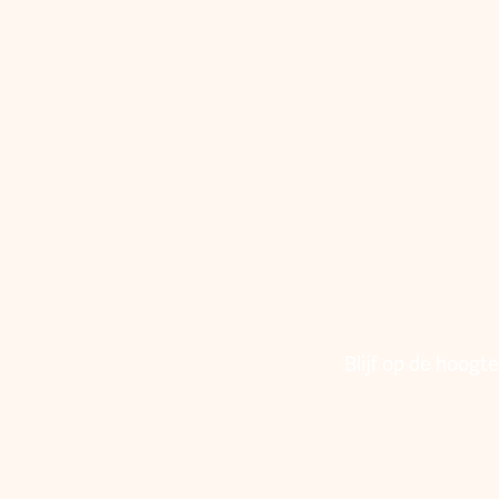
met jaren ervaring en kennis zou anders juist
minder betaald krijgen, simpelweg omdat hij sneller
tot een goed resultaat komt.
Blijf op de hoog