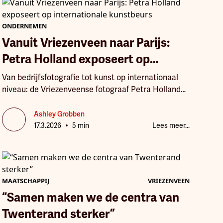
ONDERNEMEN
Vanuit Vriezenveen naar Parijs:
Petra Holland exposeert op
internationale kunstbeurs
Van bedrijfsfotografie tot kunst op internationaal
niveau: de Vriezenveense fotograaf Petra Holland
maakt deze maand een droom waar. Twintig van
haar kunstfoto’s zijn geselecteerd voor de
Ashley Grobben
•
kunstbeurs Maison & Objet in Parijs, waar haar
17.3.2026
5 min
Lees meer...
werk wordt gepresenteerd via Cobra Art. “Ik vind
het bijna te gek voor woorden dat mijn beelden
daar straks hangen.”
MAATSCHAPPIJ
VRIEZENVEEN
“Samen maken we de centra van
Twenterand sterker”