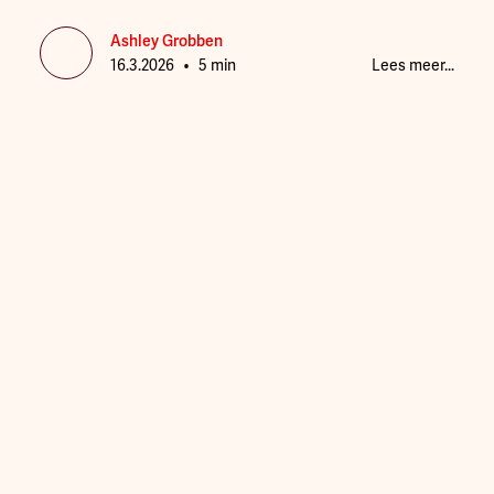
buurjongens op het pleintje te voetballen.
“Meidenvoetbal was er toen niet. Dus ik ging
Ashley Grobben
•
gewoon mee met de jongens.” Dat ‘gewoon’ typeert
16.3.2026
5 min
Lees meer...
haar nog altijd. Geen grootspraak – gewoon doen
waar je goed in bent en wat je leuk vindt. Inmiddels
staat ze als hoofdcoach van de Feyenoord Vrouwen
aan de top van het Nederlandse vrouwenvoetbal.
Maar haar verhaal begint in Twente, in een tijd
waarin vrouwenvoetbal nog nauwelijks bestond.