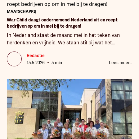
MAATSCHAPPIJ
War Child daagt ondernemend Nederland uit en roept
bedrijven op om in mei bij te dragen!
In Nederland staat de maand mei in het teken van
herdenken en vrijheid. We staan stil bij wat het
betekent om in vrede te leven. Maar terwijl hier de vlag
Redactie
uitgaat, groeit wereldwijd een recordaantal kinderen op
•
15.5.2026
5 min
Lees meer...
in oorlog.