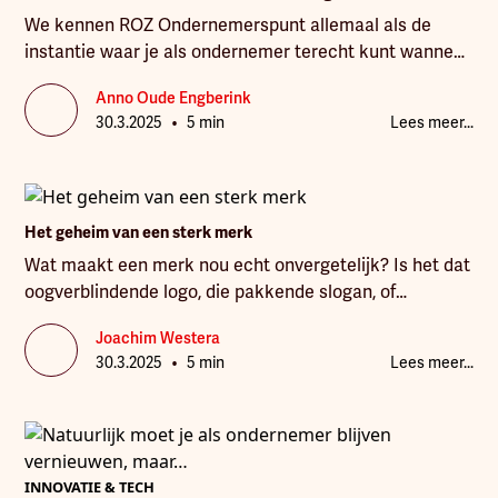
We kennen ROZ Ondernemerspunt allemaal als de
instantie waar je als ondernemer terecht kunt wanneer
je een vraag of probleem hebt op financieel gebied.
Anno Oude Engberink
Maar de adviseurs van ROZ zijn er voor veel meer
•
30.3.2025
5 min
Lees meer...
vragen. Marieke Slot en Maurice Krake vertellen er
meer over.
Het geheim van een sterk merk
Wat maakt een merk nou echt onvergetelijk? Is het dat
oogverblindende logo, die pakkende slogan, of
misschien die prachtig ontworpen winkelpui? Mis. Een
Joachim Westera
sterk merk is meer dan dat. Het geheim ligt in
•
30.3.2025
5 min
Lees meer...
positioneren!
INNOVATIE & TECH