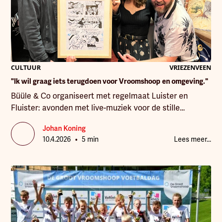
CULTUUR
VRIEZENVEEN
"Ik wil graag iets terugdoen voor Vroomshoop en omgeving."
Büüle & Co organiseert met regelmaat Luister en
Fluister: avonden met live-muziek voor de stille
genieter. Op 3 april stond folkrockband South for
Johan Koning
Winter uit Nieuw-Zeeland op het podium in De
•
10.4.2026
5 min
Lees meer...
Smeltschuur in Vriezenveen. Bij elke editie hoort ook
een gezeefdrukte poster, ontworpen door een
wisselende maker. Deze keer lag die rol bij Mike Jimmy
de Bruin van Faeries and Ents.