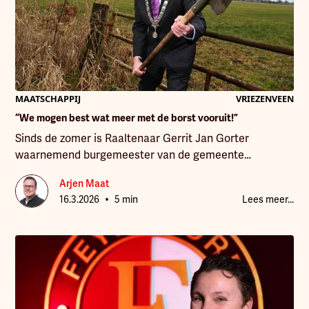
MAATSCHAPPIJ
VRIEZENVEEN
“We mogen best wat meer met de borst vooruit!”
Sinds de zomer is Raaltenaar Gerrit Jan Gorter
waarnemend burgemeester van de gemeente
Twenterand. In korte tijd leerde hij de gemeente
Arjen Maat
kennen als een plek met krachtige ondernemers,
•
16.3.2026
5 min
Lees meer...
nuchtere inwoners en een opvallend hechte
gemeenschap. Hij voelt zich er thuis, spreekt er zonder
moeite in het dialect en ziet een gebied dat barst van
de kansen. Twenterand mag volgens hem best vaker
laten zien hoe bijzonder het hier is. “Er gebeurt hier
zóveel moois!”