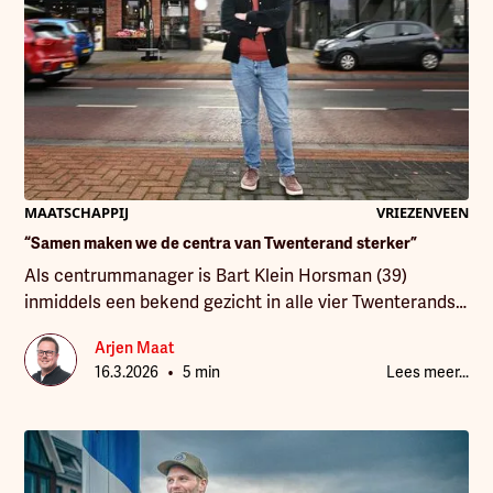
bestond.
MAATSCHAPPIJ
VRIEZENVEEN
“Samen maken we de centra van Twenterand sterker”
Als centrummanager is Bart Klein Horsman (39)
inmiddels een bekend gezicht in alle vier Twenterandse
kernen. Hij is het oliemannetje tussen ondernemers,
Arjen Maat
verenigingen en gemeente. De verbinder die kansen
•
16.3.2026
5 min
Lees meer...
ziet en ideeën aanjaagt. “Ik ben in dienst van de
gemeente, maar eigenlijk werk ik voor de winkeliers”,
zegt hij. “Samen houden we onze centra levendig.” Een
nadere kennismaking met de centrummanager die
meedenkt, verbindt en versterkt.