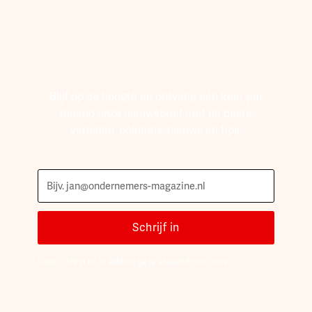
komt.
Blijf op de hoogte en ontvang één keer per
maand onze nieuwsbrief met de beste
verhalen, columns, nieuws en tips.
Door 'Schrijf in' te klikken ga je akkoord met onze
Algemene
voorwaarden
.