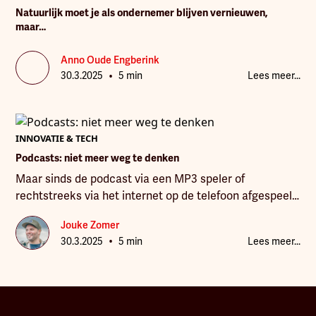
Natuurlijk moet je als ondernemer blijven vernieuwen,
maar…
Anno Oude Engberink
•
30.3.2025
5 min
Lees meer...
INNOVATIE & TECH
Podcasts: niet meer weg te denken
Maar sinds de podcast via een MP3 speler of
rechtstreeks via het internet op de telefoon afgespeeld
kan worden, wint hij flink aan populariteit en is niet
Jouke Zomer
meer weg te denken uit het medialandschap.
•
30.3.2025
5 min
Lees meer...