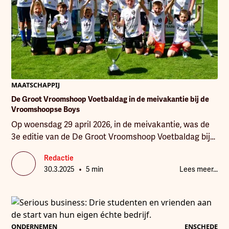
MAATSCHAPPIJ
De Groot Vroomshoop Voetbaldag in de meivakantie bij de
Vroomshoopse Boys
Op woensdag 29 april 2026, in de meivakantie, was de
3e editie van de De Groot Vroomshoop Voetbaldag bij
de Vroomshoopse Boys, voor jongens en meisjes in en
Redactie
om de gemeente Twenterand tussen 6 en 14 jaar.
•
30.3.2025
5 min
Lees meer...
ONDERNEMEN
ENSCHEDE