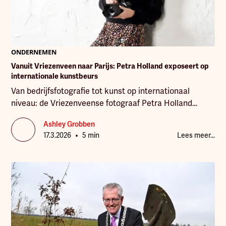
ONDERNEMEN
Vanuit Vriezenveen naar Parijs: Petra Holland exposeert op
internationale kunstbeurs
Van bedrijfsfotografie tot kunst op internationaal
niveau: de Vriezenveense fotograaf Petra Holland
maakt deze maand een droom waar. Twintig van haar
Ashley Grobben
kunstfoto’s zijn geselecteerd voor de kunstbeurs
•
17.3.2026
5 min
Lees meer...
Maison & Objet in Parijs, waar haar werk wordt
gepresenteerd via Cobra Art. “Ik vind het bijna te gek
voor woorden dat mijn beelden daar straks hangen.”