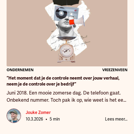
ONDERNEMEN
VRIEZENVEEN
“Het moment dat je de controle neemt over jouw verhaal,
neem je de controle over je bedrijf”
Juni 2018. Een mooie zomerse dag. De telefoon gaat.
Onbekend nummer. Toch pak ik op, wie weet is het een
ondernemer die mijn nieuwe website gezien heeft. Die
Jouke Zomer
website waar ik flink in geïnvesteerd had. Zelf
•
10.3.2026
5 min
Lees meer...
ontworpen in Photoshop, gebouwd door een dure
ontwikkelaar. En nu was het wachten totdat ik gebeld