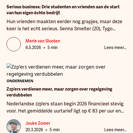
Serious business: Drie studenten en vrienden aan de start
van hun eigen échte bedrijf.
Hun vrienden maakten eerder nog grapjes, maar deze
keer is het echt serieus. Senna Smelter (20), Tygo
Hardy (19) en Tim Leppink (19) zijn al vrienden sinds de
Merle van Slooten
middelbare school en hebben sinds kort samen een
•
6.5.2026
5 min
Lees meer...
bedrijf: Hubble. De Enschedese jongens studeren aan
hogeschool Saxion en zetten nu de eerste stappen in
het echte ondernemerschap. En dat doen ze met een
bedrijf dat er volgens henzelf nog niet is.
ONDERNEMEN
Zzp’ers verdienen meer, maar zorgen over regelgeving
verdubbelen
Nederlandse zzp’ers staan begin 2026 financieel stevig
voor. Het gemiddelde uurtarief ligt op € 83 per uur en
de gemiddelde winst stijgt naar € 61.570.
Jouke Zomer
•
20.3.2026
5 min
Lees meer...