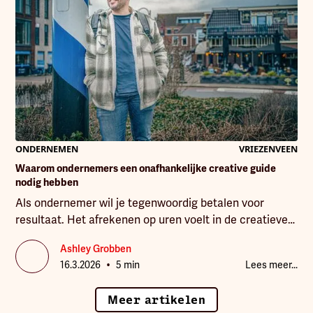
ONDERNEMEN
VRIEZENVEEN
Waarom ondernemers een onafhankelijke creative guide
nodig hebben
Als ondernemer wil je tegenwoordig betalen voor
resultaat. Het afrekenen op uren voelt in de creatieve
industrie steeds minder logisch. Daarmee verandert
Ashley Grobben
ook de manier waarop creatief werk wordt
•
16.3.2026
5 min
Lees meer...
gewaardeerd. Een goede ontwerper met jaren ervaring
en kennis zou anders juist minder betaald krijgen,
Meer artikelen
simpelweg omdat hij sneller tot een goed resultaat