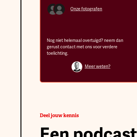
Onze fotografen
Nog niet helemaal overtuigd? neem dan
gerust contact met ons voor verdere
toelichting.
Meer weten?
Deel jouw kennis
Een podcast 