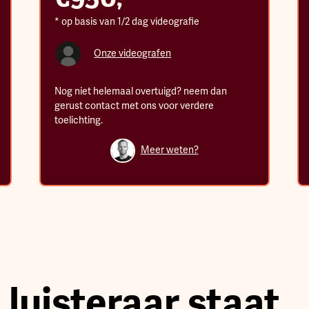
* op basis van 1/2 dag videografie
Onze videografen
Nog niet helemaal overtuigd? neem dan
gerust contact met ons voor verdere
toelichting.
Meer weten?
luisteraar staat