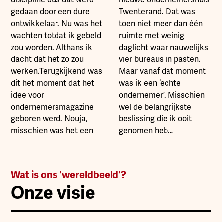
discipline dus dat werd
nieuwe ondernemershuis
gedaan door een dure
Twenterand. Dat was
ontwikkelaar. Nu was het
toen niet meer dan één
wachten totdat ik gebeld
ruimte met weinig
zou worden. Althans ik
daglicht waar nauwelijks
dacht dat het zo zou
vier bureaus in pasten.
werken.Terugkijkend was
Maar vanaf dat moment
dit het moment dat het
was ik een ‘echte
idee voor
ondernemer’. Misschien
ondernemersmagazine
wel de belangrijkste
geboren werd. Nouja,
beslissing die ik ooit
misschien was het een
genomen heb…
Wat is ons 'wereldbeeld'?
Onze visie