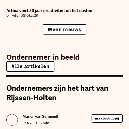
Artica viert 50 jaar creativiteit uit het oosten
Dinkelland
08.06.2026
Meer nieuws
Ondernemer in beeld
Alle artikelen
Alle artikelen
Ondernemers zijn het hart van
Rijssen-Holten
Marion van Sermondt
maatschappij
•
8/3/26
5 min