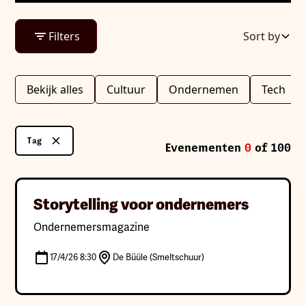
Alle artikelen
Filters
Sort by
Bekijk alles
Cultuur
Ondernemen
Tech
Tag
Evenementen
0
of
100
Zoeken
Clear
Storytelling voor ondernemers
Ondernemersmagazine
Clear
Organisatie
17/4/26 8:30
De Büüle (Smeltschuur)
Kies organisaties