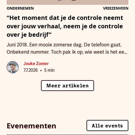
ONDERNEMEN
VRIEZENVEEN
“Het moment dat je de controle neemt
over jouw verhaal, neem je de controle
over je bedrijf”
Juni 2018. Een mooie zomerse dag. De telefoon gaat.
Onbekend nummer. Toch pak ik op, wie weet is het een
ondernemer die mijn nieuwe website gezien heeft. Die
Jouke Zomer
website waar ik flink in geïnvesteerd had. Zelf
•
7.7.2026
5 min
ontworpen in Photoshop, gebouwd door een dure
ontwikkelaar. En nu was het wachten totdat ik gebeld
Meer artikelen
zou worden voor opdrachten.
Evenementen
Alle events