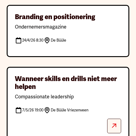
Categorie
Clear
Branding en positionering
Kies categorieen
Ondernemersmagazine
Locatie
Clear
24/4/26 8:30
De Büüle
Kies categorieen
Wanneer skills en drills niet meer
helpen
Compassionate leadership
7/5/26 19:00
De Büüle Vriezenveen