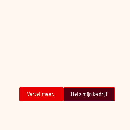
De volgende sta
jouw employerbr
Wij helpen bedrijven zich te positioneren door s
Jouw verhaal vertellen?
Vertel meer..
Help mijn bedrijf