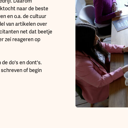
edrijf. Daarom
ektocht naar de beste
en en o.a. de cultuur
el van artikelen over
icitanten net dat beetje
er zei reageren op
de do's en dont's.
r schreven of begin