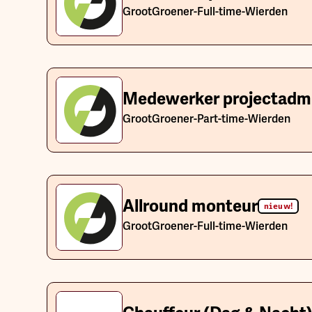
GrootGroener
-
Full-time
-
Wierden
Medewerker projectadmi
GrootGroener
-
Part-time
-
Wierden
Allround monteur
nieuw!
GrootGroener
-
Full-time
-
Wierden