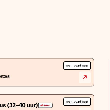
Sector
ype
Wissen
non partner
etype
Sector
enzaal
non partner
us (32–40 uur)
nieuw!