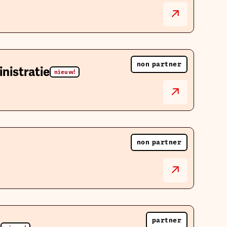
non partner
nistratie
nieuw!
non partner
partner