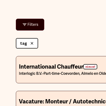
Filters
Reset filters
tag
Filter One
Functiet
Wissen
Internationaal Chauffeur
nieuw!
Functi
Interlogic B.V.
-
Part-time
-
Coevorden, Almelo en Old
Vacature: Monteur / Autotechnic