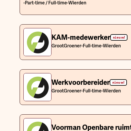
-
Part-time / Full-time
-
Wierden
KAM-medewerker
nieuw!
GrootGroener
-
Full-time
-
Wierden
Werkvoorbereider
nieuw!
GrootGroener
-
Full-time
-
Wierden
Voorman Openbare ruim