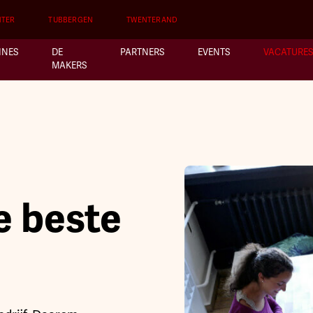
NTER
TUBBERGEN
TWENTERAND
INES
DE
PARTNERS
EVENTS
VACATURES
MAKERS
e beste