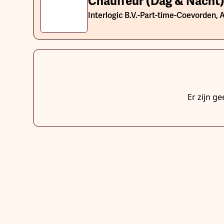
Chauffeur (Dag & Nacht
Interlogic B.V.
-
Part-time
-
Coevorden, A
Er zijn g