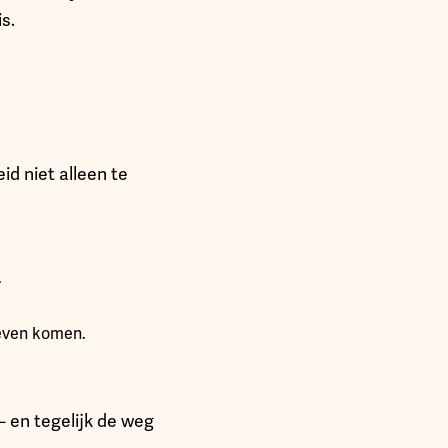
s.
d niet alleen te
.
leven komen.
 en tegelijk de weg