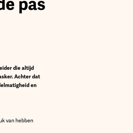
 de pas
ider die altijd
masker. Achter dat
delmatigheid en
tuk van hebben