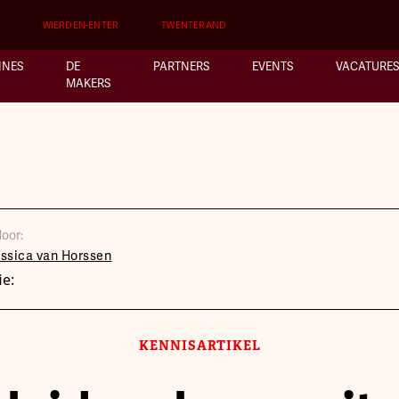
WIERDEN-ENTER
TWENTERAND
INES
DE
PARTNERS
EVENTS
VACATURES
MAKERS
oor:
ssica van Horssen
ie:
KENNISARTIKEL