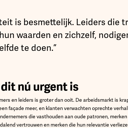
teit is besmettelijk. Leiders die 
 hun waarden en zichzelf, nodig
elfde te doen.”
it nú urgent is
rs en leiders is groter dan ooit. De arbeidsmarkt is krap
en façade meer, en klanten verwachten oprechte verhale
Ondernemers die vasthouden aan oude patronen, merken 
 dalend vertrouwen en merken die hun relevantie verlieze