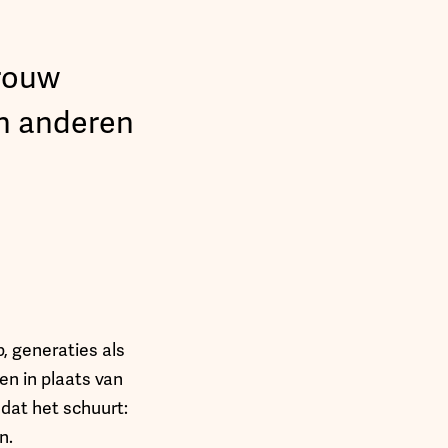
trouw
en anderen
, generaties als
n in plaats van
dat het schuurt:
n.