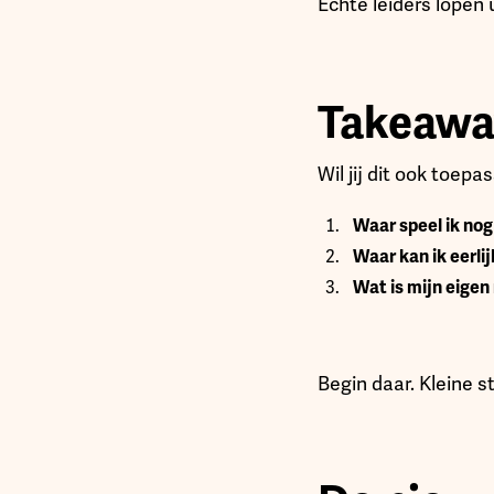
Echte leiders lopen
Takeawa
Wil jij dit ook toepa
Waar speel ik nog
Waar kan ik eerlij
Wat is mijn eigen
Begin daar. Kleine s