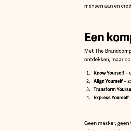
mensen aan en creër
Een komp
Met The Brandcompas
ontdekken, maar ook 
Know Yourself
– o
Align Yourself
– z
Transform Yourse
Express Yourself
Geen masker, geen t