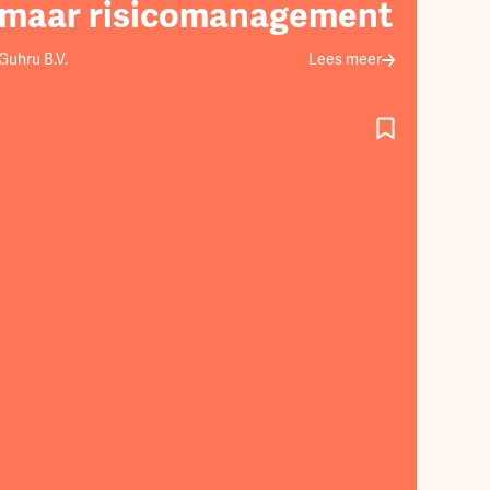
maar risicomanagement
Guhru B.V.
Lees meer