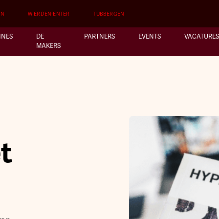
EN
WIERDEN-ENTER
TUBBERGEN
INES
DE
PARTNERS
EVENTS
VACATURES
MAKERS
t