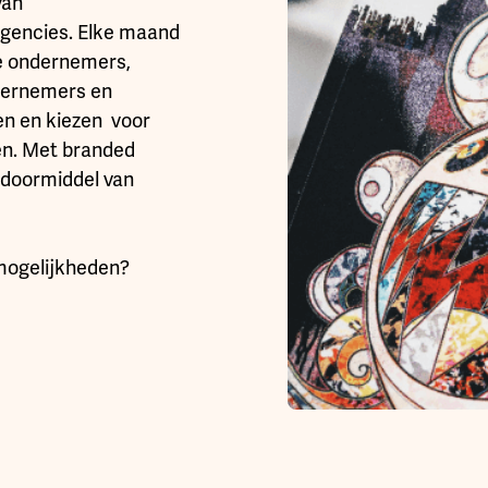
van
gencies. Elke maand
ze ondernemers,
ndernemers en
n en kiezen voor
en. Met branded
n doormiddel van
mogelijkheden?