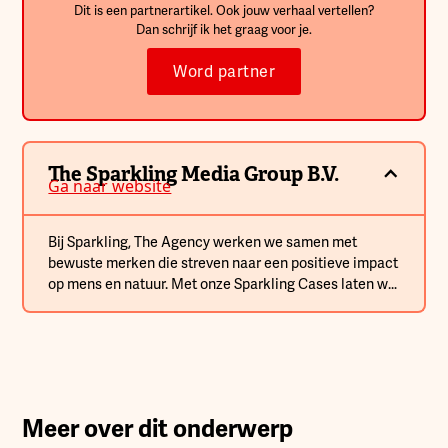
Dit is een partnerartikel. Ook jouw verhaal vertellen?
Dan schrijf ik het graag voor je.
Word partner
The Sparkling Media Group B.V.
Ga naar website
Bij Sparkling, The Agency werken we samen met
bewuste merken die streven naar een positieve impact
op mens en natuur. Met onze Sparkling Cases laten we
zien hoe we samen merken laten sprankelen en
bijdragen aan een betere wereld. Je hebt iets goeds in
handen. Een product waar je in gelooft, een missie die
klopt en de wens om écht verschil te maken. Je werkt
hard, denkt veel na, hebt duizend ideeën. En toch…
voelt je marketing vaak rommelig. Alsof je steeds
Meer over dit onderwerp
achter de feiten aanloopt. Alsof je van alles probeert,