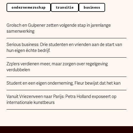
maar nooit helemaal zeker weet of je het juiste doet.
Dat knaagt, want je steekt er zoveel tijd, energie en
ondernemerschap
transitie
business
aandacht in en het mag meer opleveren dan dit.
Sparkling helpt je om weer overzicht en rust te voelen.
Grolsch en Gulpener zetten volgende stap in jarenlange
Om helder te krijgen wat er echt toe doet, waar je op
samenwerking
mag focussen en hoe je van daaruit kunt groeien op
een manier die bij jou past.
Serious business: Drie studenten en vrienden aan de start van
hun eigen échte bedrijf.
Zzp’ers verdienen meer, maar zorgen over regelgeving
verdubbelen
Student en een eigen onderneming, Fleur bewijst dat het kan
Vanuit Vriezenveen naar Parijs: Petra Holland exposeert op
internationale kunstbeurs