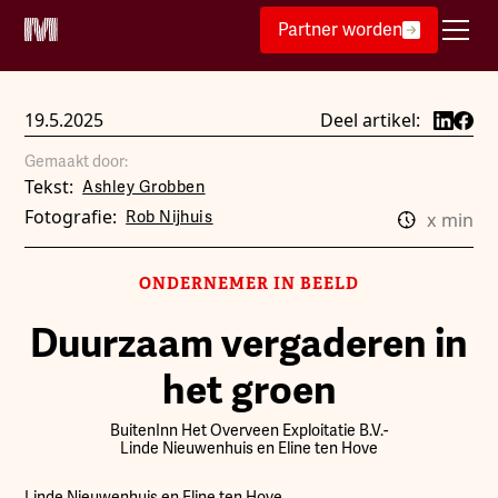
Partner worden
19.5.2025
Deel artikel:
Gemaakt door:
Tekst:
Ashley Grobben
Fotografie:
Rob Nijhuis
x
min
ONDERNEMER IN BEELD
Duurzaam vergaderen in
het groen
BuitenInn Het Overveen Exploitatie B.V.
-
Linde Nieuwenhuis en Eline ten Hove
Linde Nieuwenhuis en Eline ten Hove