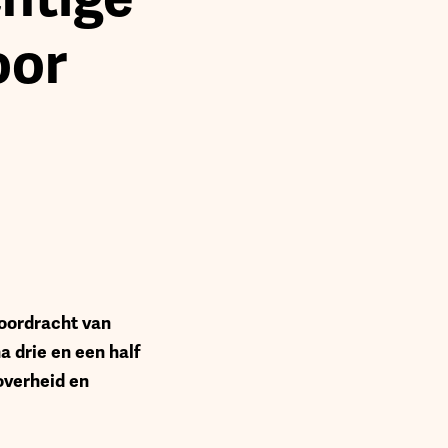
oor
voordracht van
 drie en een half
overheid en