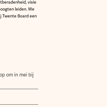
tberadenheid, visie
hoogten leiden. We
ij Twente Board een
op om in mei bij