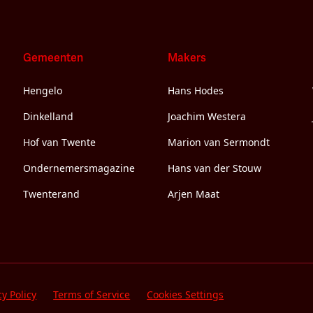
Gemeenten
Makers
Hengelo
Hans Hodes
Dinkelland
Joachim Westera
Hof van Twente
Marion van Sermondt
Ondernemersmagazine
Hans van der Stouw
Twenterand
Arjen Maat
cy Policy
Terms of Service
Cookies Settings