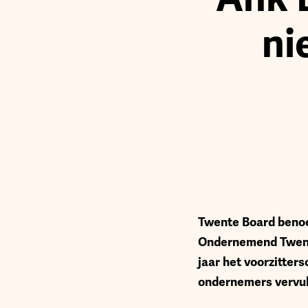
ni
T
wente Board benoem
Ondernemend Twente
jaar het voorzitter
ondernemers vervul