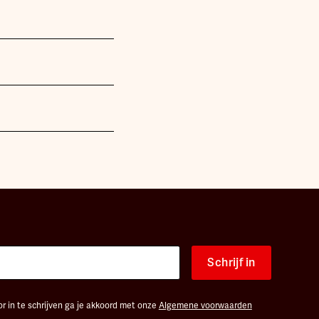
Schrijf in
r in te schrijven ga je akkoord met onze
Algemene voorwaarden