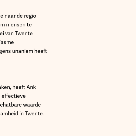
e naar de regio
 om mensen te
ei van Twente
siasme
lgens unaniem heeft
aken, heeft Ank
 effectieve
nschatbare waarde
aamheid in Twente.