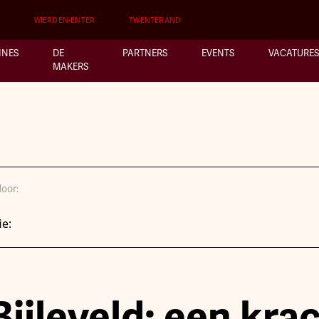
WIERDEN-ENTER
TWENTERAND
INES
DE
PARTNERS
EVENTS
VACATURES
MAKERS
oor:
ie:
ijleveld: een kra