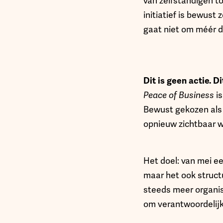
van zelfstandigen to
initiatief is bewust
gaat niet om méér d
Dit is geen actie. D
Peace of Business
i
Bewust gekozen als 
opnieuw zichtbaar w
Het doel: van mei e
maar het ook struct
steeds meer organis
om verantwoordelijk