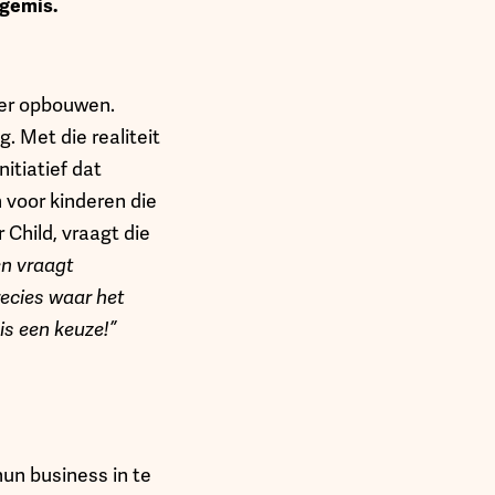
 gemis.
eer opbouwen.
g. Met die realiteit
nitiatief dat
 voor kinderen die
 Child, vraagt die
en vraagt
ecies waar het
is een keuze!”
hun business in te