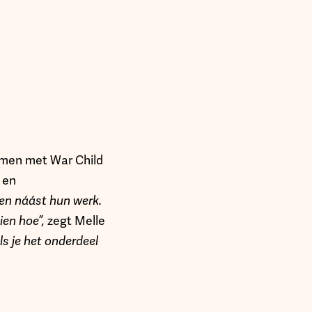
amen met War Child
 en
oen náást hun werk.
ien hoe”,
zegt Melle
s je het onderdeel