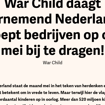
War Child daagt
rnemend Nederlan
oept bedrijven op 
mei bij te dragen!
War Child
erland staat de maand mei in het teken van herdenken e
et betekent om in vrede te leven. Maar terwijl hier de vla
rdaantal kinderen op in oorlog. Meer dan 520 miljoen k