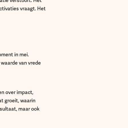
atie verstoort. Het
ctivaties vraagt. Het
oment in mei.
e waarde van vrede
en over impact,
 groeit, waarin
esultaat, maar ook