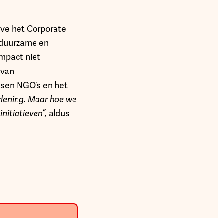
ive het Corporate
n duurzame en
mpact niet
 van
ssen NGO’s en het
rlening. Maar hoe we
nitiatieven”,
aldus