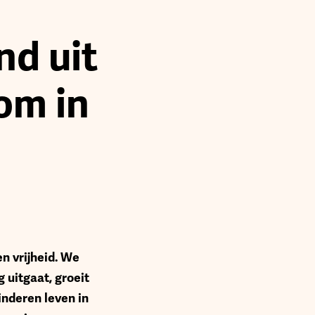
d uit
om in
n vrijheid. We
g uitgaat, groeit
inderen leven in