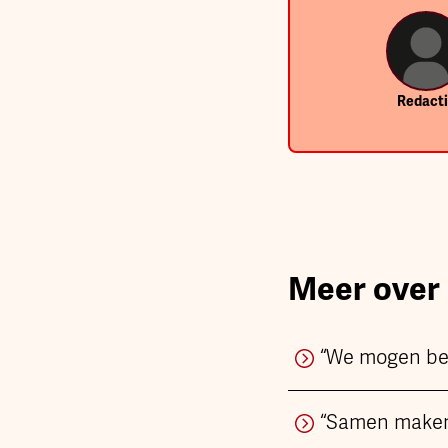
Redact
Meer over
“We mogen bes
“Samen maken 