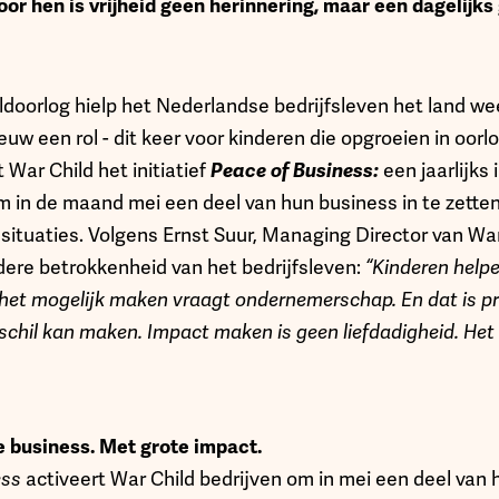
oor hen is vrijheid geen herinnering, maar een dagelijks
oorlog hielp het Nederlandse bedrijfsleven het land w
uw een rol - dit keer voor kinderen die opgroeien in oorlo
Peace of Business:
 War Child het initiatief
een jaarlijks i
m in de maand mei een deel van hun business in te zetten
situaties. Volgens Ernst Suur, Managing Director van War
dere betrokkenheid van het bedrijfsleven:
“Kinderen help
 het mogelijk maken vraagt ondernemerschap. En dat is pr
rschil kan maken. Impact maken is geen liefdadigheid. Het 
je business. Met grote impact.
ess
activeert War Child bedrijven om in mei een deel van 