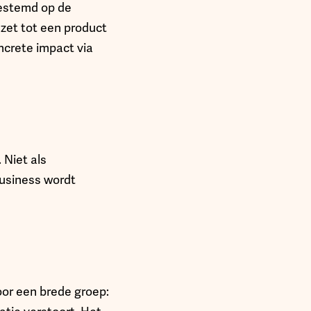
fgestemd op de
mzet tot een product
ncrete impact via
 Niet als
business wordt
oor een brede groep: