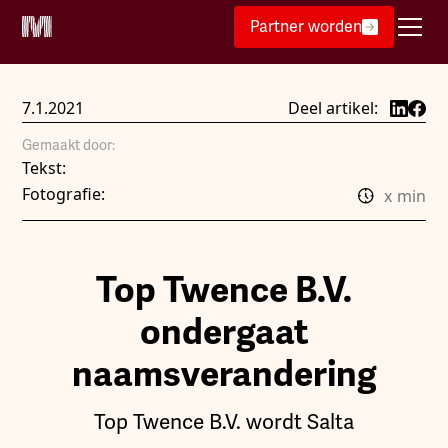
Partner worden
7.1.2021
Deel artikel:
Gemaakt door:
Tekst:
Fotografie:
x
min
Top Twence B.V.
ondergaat
naamsverandering
Top Twence B.V. wordt Salta