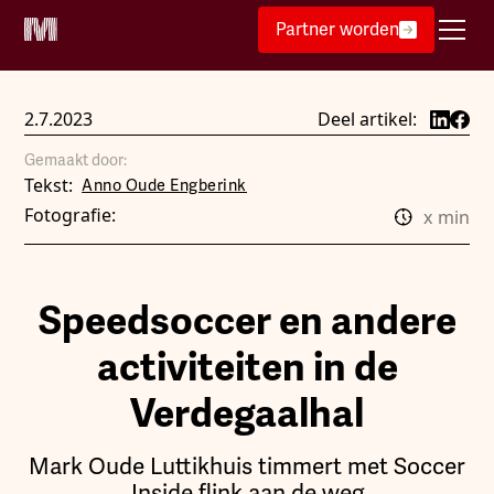
Partner worden
2.7.2023
Deel artikel:
Gemaakt door:
Tekst:
Anno Oude Engberink
Fotografie:
x
min
Speedsoccer en andere
activiteiten in de
Verdegaalhal
Mark Oude Luttikhuis timmert met Soccer
Inside flink aan de weg