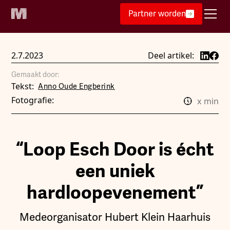
Partner worden
2.7.2023
Deel artikel:
Gemaakt door:
Tekst:
Anno Oude Engberink
Fotografie:
x
min
“Loop Esch Door is écht
een uniek
hardloopevenement”
Medeorganisator Hubert Klein Haarhuis