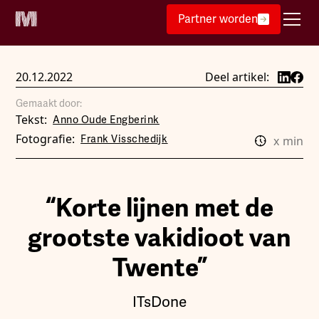
Partner worden
20.12.2022
Deel artikel:
Gemaakt door:
Tekst:
Anno Oude Engberink
Fotografie:
Frank Visschedijk
x
min
“Korte lijnen met de
grootste vakidioot van
Twente”
ITsDone