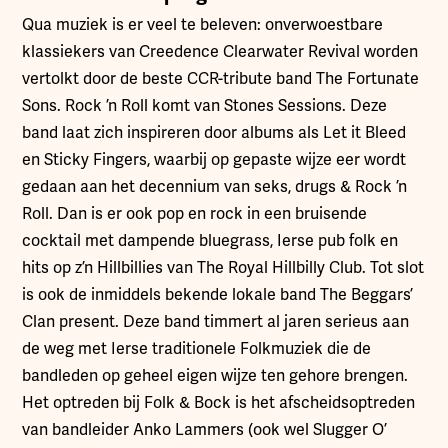
Qua muziek is er veel te beleven: onverwoestbare
klassiekers van Creedence Clearwater Revival worden
vertolkt door de beste CCR-tribute band The Fortunate
Sons. Rock ’n Roll komt van Stones Sessions. Deze
band laat zich inspireren door albums als Let it Bleed
en Sticky Fingers, waarbij op gepaste wijze eer wordt
gedaan aan het decennium van seks, drugs & Rock ’n
Roll. Dan is er ook pop en rock in een bruisende
cocktail met dampende bluegrass, Ierse pub folk en
hits op z’n Hillbillies van The Royal Hillbilly Club. Tot slot
is ook de inmiddels bekende lokale band The Beggars’
Clan present. Deze band timmert al jaren serieus aan
de weg met Ierse traditionele Folkmuziek die de
bandleden op geheel eigen wijze ten gehore brengen.
Het optreden bij Folk & Bock is het afscheidsoptreden
van bandleider Anko Lammers (ook wel Slugger O’