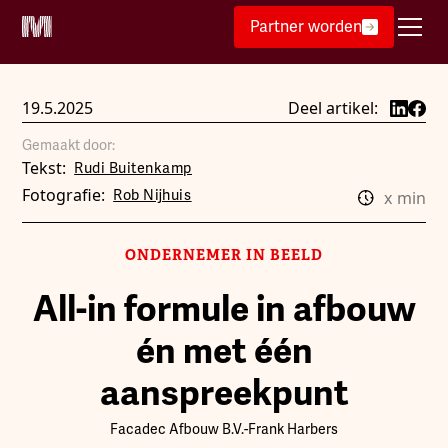
Partner worden
19.5.2025
Deel artikel:
Gemaakt door:
Tekst:
Rudi Buitenkamp
Fotografie:
Rob Nijhuis
x
min
ONDERNEMER IN BEELD
All-in formule in afbouw
én met één
aanspreekpunt
Facadec Afbouw B.V.
-
Frank Harbers