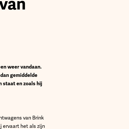
 van
teen weer vandaan.
er dan gemiddelde
 staat en zoals hij
chtwagens van Brink
 ervaart het als zijn