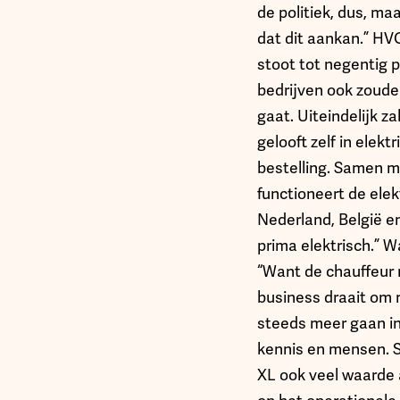
de politiek, dus, m
dat dit aankan.” HV
stoot tot negentig p
bedrijven ook zoude
gaat. Uiteindelijk z
gelooft zelf in elekt
bestelling. Samen m
functioneert de ele
Nederland, België en
prima elektrisch.” 
“Want de chauffeur 
business draait om 
steeds meer gaan in
kennis en mensen. Sc
XL ook veel waarde a