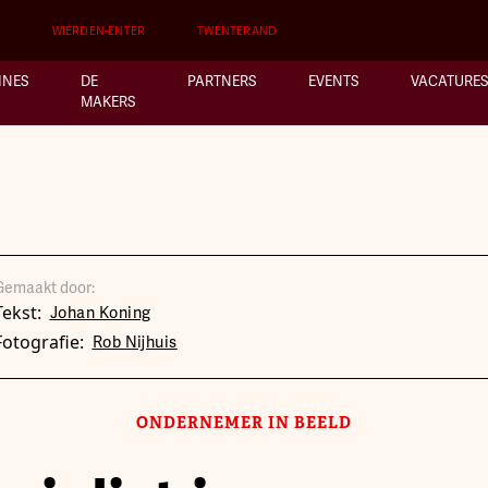
WIERDEN-ENTER
TWENTERAND
INES
DE
PARTNERS
EVENTS
VACATURES
MAKERS
Gemaakt door:
Tekst:
Johan Koning
Fotografie:
Rob Nijhuis
ONDERNEMER IN BEELD