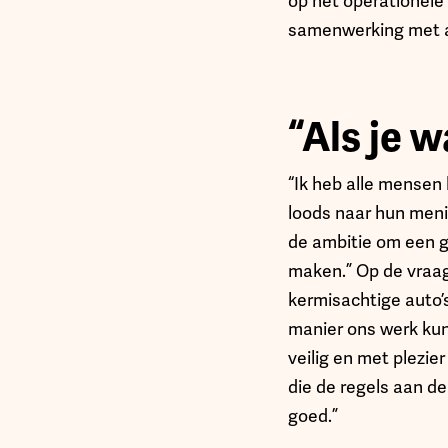
op het operationele 
samenwerking met a
“Als je 
“Ik heb alle mensen 
loods naar hun meni
de ambitie om een gr
maken.” Op de vraag
kermisachtige auto
manier ons werk kun
veilig en met plezi
die de regels aan de 
goed.”