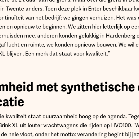
s in Twente anders. Toen deze plek in Enter beschikbaar 
ontinuïteit van het bedrijf: we gingen verhuizen. Het wa
en en opnieuw te beginnen. We zitten hier letterlijk op een
huisden mee, anderen konden gelukkig in Hardenberg 
 gaf lucht en ruimte, we konden opnieuw bouwen. We wille
L blijven. Een merk dat staat voor kwaliteit.”
heid met synthetische 
catie
 die kwaliteit staat duurzaamheid hoog op de agenda. Te
ink XL uit louter vrachtwagens die rijden op HVO100. “Wi
 de hele vloot, onder het motto: verandering begint bij je