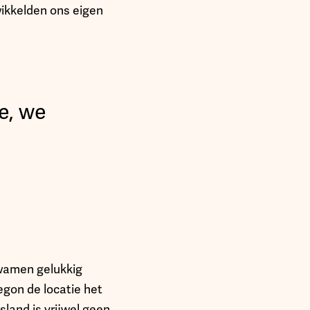
ikkelden ons eigen
e, we
kwamen gelukkig
gon de locatie het
sland is vrijwel geen