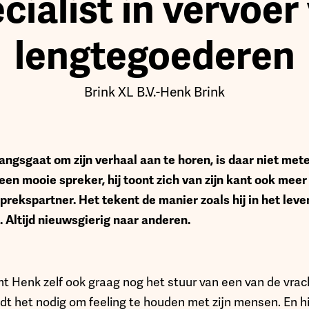
cialist in vervoer
lengtegoederen
Brink XL B.V.
-
Henk Brink
langsgaat om zijn verhaal aan te horen, is daar niet me
k een mooie spreker, hij toont zich van zijn kant ook me
sprekspartner. Het tekent de manier zoals hij in het leven
t. Altijd nieuwsgierig naar anderen.
mt Henk zelf ook graag nog het stuur van een van de vra
ndt het nodig om feeling te houden met zijn mensen. En hij