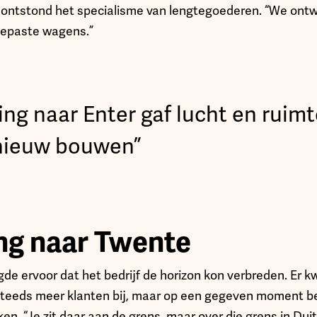
 ontstond het specialisme van lengtegoederen. “We ontw
gepaste wagens.”
ing naar Enter gaf lucht en ruimt
nieuw bouwen”
ng naar Twente
gde ervoor dat het bedrijf de horizon kon verbreden. Er 
teeds meer klanten bij, maar op een gegeven moment be
ken. “Je zit daar aan de grens, maar over die grens in Duit