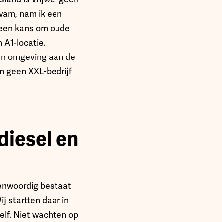
kwam, nam ik een
s een kans om oude
 A1-locatie.
en omgeving aan de
n geen XXL-bedrijf
diesel en
genwoordig bestaat
j startten daar in
zelf. Niet wachten op