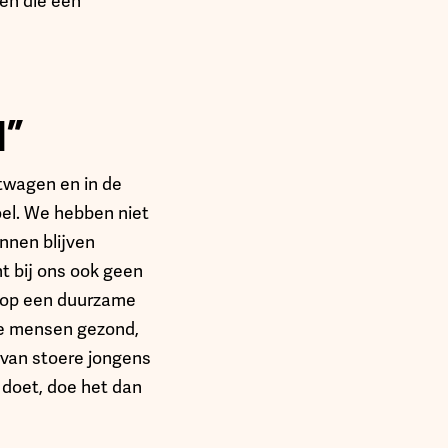
len die een
d”
htwagen en in de
oel. We hebben niet
nnen blijven
t bij ons ook geen
e op een duurzame
 de mensen gezond,
 van stoere jongens
t doet, doe het dan