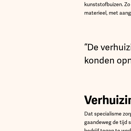
kunststofbuizen. Zo
materieel, met aan
“De verhuiz
konden op
Verhuizi
Dat specialisme zor
gaandeweg de tijd s
bedrijf tegen te wer