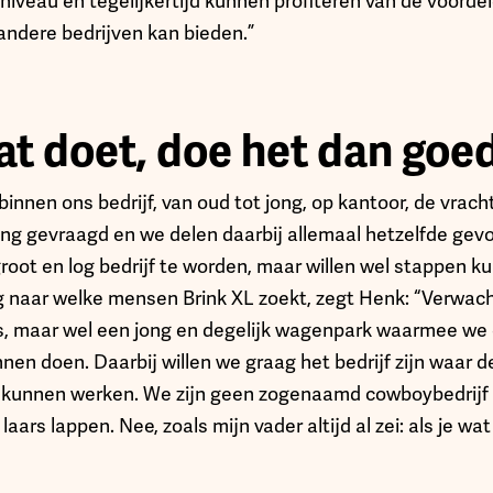
niveau en tegelijkertijd kunnen profiteren van de voorde
ndere bedrijven kan bieden.”
wat doet, doe het dan goe
binnen ons bedrijf, van oud tot jong, op kantoor, de vrac
ng gevraagd en we delen daarbij allemaal hetzelfde gev
oot en log bedrijf te worden, maar willen wel stappen ku
 naar welke mensen Brink XL zoekt, zegt Henk: “Verwach
’s, maar wel een jong en degelijk wagenpark waarmee w
nen doen. Daarbij willen we graag het bedrijf zijn waar
er kunnen werken. We zijn geen zogenaamd cowboybedrijf
laars lappen. Nee, zoals mijn vader altijd al zei: als je wa