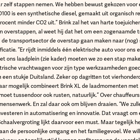
aar zelf stappen nemen. We hebben bewust gekozen voor
O100 is een synthetische diesel, gemaakt uit organisch r
rocent minder CO2 uit.” Brink zal het van harte toejuiche
n overstappen, al weet hij dat het om een zogenaamde t
al de transportsector de overstap gaan maken naar (nog) 
rificatie. “Er rijdt inmiddels één elektrische auto voor ons 
et ons laadplein (zie kader) moeten we zo een stap make
ktrische vrachtwagen voor zijn type werkzaamheden goed. 
 een stukje Duitsland. Zeker op dagritten tot vierhonder
Waar mogelijk combineert Brink XL de laadmomenten met 
moet tussendoor ook rusten, natuurlijk.” Over chauffeurs
mensenwerk. En zal daar ook om blijven draaien. “We zul
vesteren in automatisering en innovatie. Dat vraagt om e
haalvergroting lijkt daarvoor een must. Maar tegelijk he
an de persoonlijke omgang en het familiegevoel. We wille