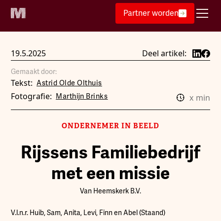
Partner worden
19.5.2025
Deel artikel:
Gemaakt door:
Tekst:
Astrid Olde Olthuis
Fotografie:
Marthijn Brinks
x
min
ONDERNEMER IN BEELD
Rijssens Familiebedrijf
met een missie
Van Heemskerk B.V.
V.l.n.r. Huib, Sam, Anita, Levi, Finn en Abel (Staand)