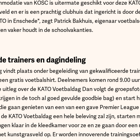
modatie van KOSC is uitermate geschikt voor deze KATO 
eld en er is een prachtig clubhuis dat ingericht is door
O in Enschede", zegt Patrick Bakhuis, eigenaar voetbals
gen vaker houdt in de schoolvakanties.
e trainers en dagindeling
indt plaats onder begeleiding van gekwalificeerde traine
een gratis voetbalshirt. Deelnemers komen rond 9.00 uur
e uitleg over de KATO Voetbaldag Dan volgt de groepsfoto
ijgen in de toch al goed gevulde goodbie bag) en start 
 die gaan genieten van een van een gave Premier League 
e de KATO Voetbaldag een hele beleving zal zijn, starten
ngen klaar in de kleedkamer voor ze en ze gaan door een 
et kunstgrasveld op. Er worden innoverende trainingso