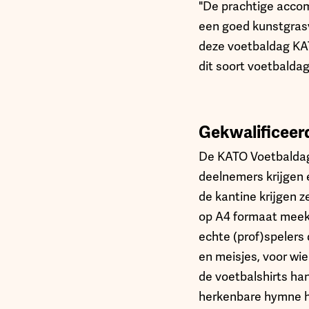
"De prachtige accom
een goed kunstgrasv
deze voetbaldag KAT
dit soort voetbalda
Gekwalificeerd
De KATO Voetbaldag v
deelnemers krijgen 
de kantine krijgen z
op A4 formaat meekr
echte (prof)spelers
en meisjes, voor wi
de voetbalshirts ha
herkenbare hymne h