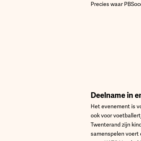
Precies waar PBSocce
Deelname in e
Het evenement is vo
ook voor voetballer
Twenterand zijn kin
samenspelen voert d