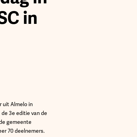
SC in
 uit Almelo in
de 3e editie van de
m de gemeente
veer 70 deelnemers.