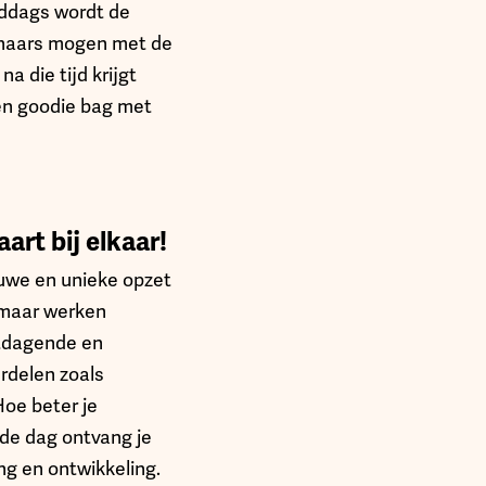
Middags wordt de
innaars mogen met de
 die tijd krijgt
een goodie bag met
art bij elkaar!
uwe en unieke opzet
 maar werken
itdagende en
rdelen zoals
Hoe beter je
 de dag ontvang je
ng en ontwikkeling.