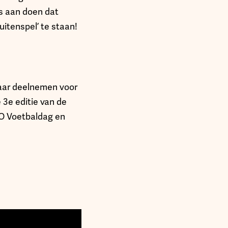
s aan doen dat
itenspel’ te staan!
aar deelnemen voor
 3e editie van de
TO Voetbaldag en