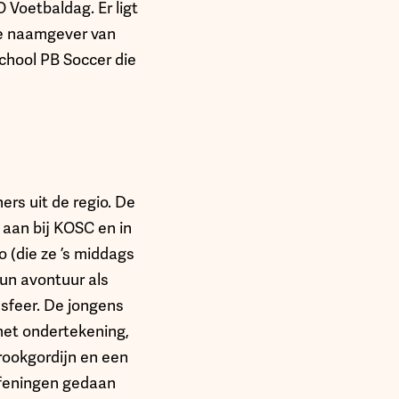
Voetbaldag. Er ligt
 de naamgever van
chool PB Soccer die
rs uit de regio. De
 aan bij KOSC en in
 (die ze ’s middags
hun avontuur als
sfeer. De jongens
 met ondertekening,
rookgordijn en een
efeningen gedaan