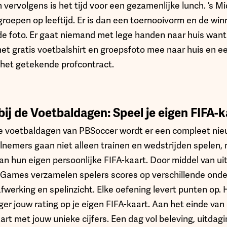
n vervolgens is het tijd voor een gezamenlijke lunch. ’s 
 groepen op leeftijd. Er is dan een toernooivorm en de w
 foto. Er gaat niemand met lege handen naar huis want na
 het gratis voetbalshirt en groepsfoto mee naar huis en 
 het getekende profcontract.
ij de Voetbaldagen: Speel je eigen FIFA-ka
 voetbaldagen van PBSoccer wordt er een compleet nie
lnemers gaan niet alleen trainen en wedstrijden spelen,
n hun eigen persoonlijke FIFA-kaart. Door middel van u
 Games verzamelen spelers scores op verschillende onde
afwerking en spelinzicht. Elke oefening levert punten op. 
ger jouw rating op je eigen FIFA-kaart. Aan het einde van
art met jouw unieke cijfers. Een dag vol beleving, uitdagi