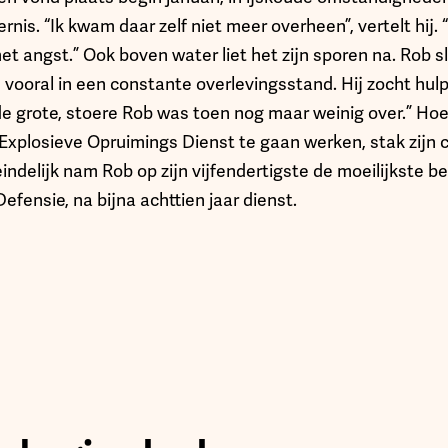
ternis. “Ik kwam daar zelf niet meer overheen”, vertelt hi
 met angst.” Ook boven water liet het zijn sporen na. Rob s
e vooral in een constante overlevingsstand. Hij zocht hul
de grote, stoere Rob was toen nog maar weinig over.” Hoe
Explosieve Opruimings Dienst te gaan werken, stak zij
indelijk nam Rob op zijn vijfendertigste de moeilijkste be
 Defensie, na bijna achttien jaar dienst.