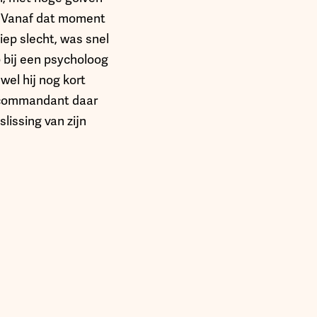
j. “Vanaf dat moment
liep slecht, was snel
p bij een psycholoog
wel hij nog kort
n commandant daar
slissing van zijn