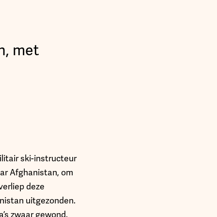
n, met
itair ski-instructeur
aar Afghanistan, om
verliep deze
anistan uitgezonden.
ga’s zwaar gewond.