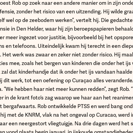
moest Rob op zoek naar een andere manier om in zijn onde
fensie, zonder het risico van een uitzending. Hij wilde g
elf wel op de zeebodem werken”, vertelt hij. Die gedacht
sie in Den Helder, waar hij zijn beroepspapieren behaald
 meer ingezet voor justitie, bijvoorbeeld bij het opspore
 en telefoons. Uiteindelijk kwam hij terecht in een diep
 Het werk was zwaar en zeker niet zonder risico. Hij m
ties mee, zoals het bergen van kinderen die onder het ijs
zal dat kinderhandje dat ik onder het ijs vandaan haalde
ij dit werk, tot een oefening op Curaçao alles veranderde
a. “We hebben haar niet meer kunnen redden”, zegt Rob. 
er in de krant foto’s zag waarop we haar aan het reanime
 bergafwaarts. Rob ontwikkelde PTSS en werd bang onde
 hij met de KNRM, vlak na het ongeval op Curacao, werd 
ar een neergestort vliegtuigje. Na drie dagen werd het s
n vond plaats begin januari, in ijskoude omstandighede