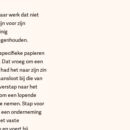
naar werk dat niet
jn voor zijn
inig
tegenhouden.
specifieke papieren
n. Dat vroeg om een
had het naar zijn zin
aansloot bij die van
verstap naar het
n om een lopende
te nemen. Stap voor
tot een onderneming
et vaste
en voert hij