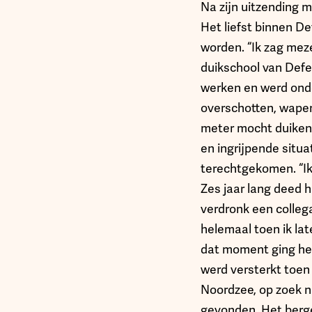
Na zijn uitzending 
Het liefst binnen De
worden. “Ik zag mez
duikschool van Defen
werken en werd onder
overschotten, wapens
meter mocht duiken.
en ingrijpende situa
terechtgekomen. “Ik 
Zes jaar lang deed h
verdronk een colleg
helemaal toen ik lat
dat moment ging het
werd versterkt toen
Noordzee, op zoek na
gevonden. Het berge