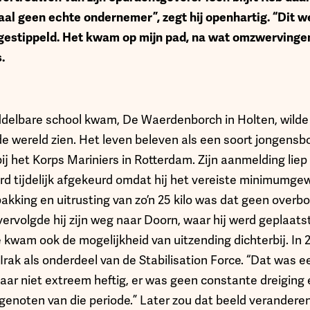
aal geen echte ondernemer”, zegt hij openhartig. “Dit we
tgestippeld. Het kwam op mijn pad, na wat omzwervingen
.
delbare school kwam, De Waerdenborch in Holten, wilde 
e wereld zien. Het leven beleven als een soort jongensbo
ij het Korps Mariniers in Rotterdam. Zijn aanmelding liep
erd tijdelijk afgekeurd omdat hij het vereiste minimumgew
kking en uitrusting van zo’n 25 kilo was dat geen overbo
rvolgde hij zijn weg naar Doorn, waar hij werd geplaatst
wam ook de mogelijkheid van uitzending dichterbij. In 
Irak als onderdeel van de Stabilisation Force. “Dat was een
daar niet extreem heftig, er was geen constante dreiging
t genoten van die periode.” Later zou dat beeld veranderen