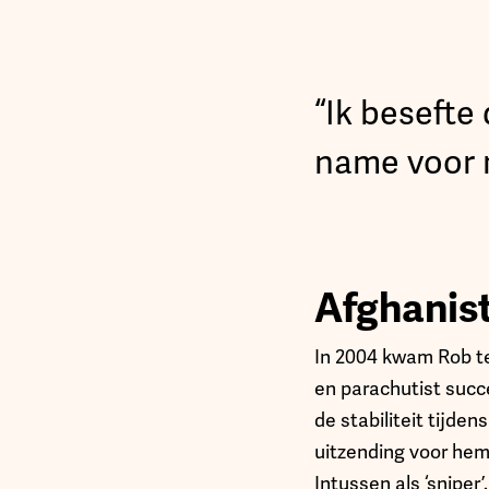
“Ik besefte
name voor 
Afghanis
In 2004 kwam Rob ter
en parachutist succ
de stabiliteit tijde
uitzending voor hem
Intussen als ‘sniper