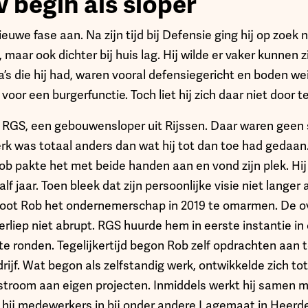
 begin als sloper
euwe fase aan. Na zijn tijd bij Defensie ging hij op zoek 
 maar ook dichter bij huis lag. Hij wilde er vaker kunnen zi
’s die hij had, waren vooral defensiegericht en boden we
or een burgerfunctie. Toch liet hij zich daar niet door 
j RGS, een gebouwensloper uit Rijssen. Daar waren geen 
erk was totaal anders dan wat hij tot dan toe had gedaa
ob pakte het met beide handen aan en vond zijn plek. Hij 
f jaar. Toen bleek dat zijn persoonlijke visie niet langer 
sloot Rob het ondernemerschap in 2019 te omarmen. De o
liep niet abrupt. RGS huurde hem in eerste instantie i
te ronden. Tegelijkertijd begon Rob zelf opdrachten aan 
drijf. Wat begon als zelfstandig werk, ontwikkelde zich 
troom aan eigen projecten. Inmiddels werkt hij samen m
 hij medewerkers in bij onder andere Lagemaat in Heerde 