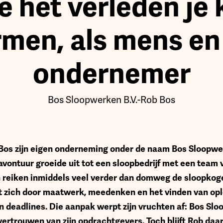
e het verleden je 
men, als mens en
ondernemer
Bos Sloopwerken B.V.
-
Rob Bos
b Bos zijn eigen onderneming onder de naam Bos Sloopw
 avontuur groeide uit tot een sloopbedrijf met een tea
eiken inmiddels veel verder dan domweg de sloopkoge
t zich door maatwerk, meedenken en het vinden van oplo
n deadlines. Die aanpak werpt zijn vruchten af: Bos Sl
vertrouwen van zijn opdrachtgevers. Toch blijft Rob daar