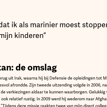
 dat ik als marinier moest stoppe
mijn kinderen”
tan: de omslag
ug uit Irak, waarna hij bij Defensie de opleidingen tot Mil
esvol afrondde. Zijn tweede uitzending volgde in 2006, n
ns de verkiezingen aldaar te kunnen waarborgen. Gelukkig 
 ook relatief rustig. In 2009 werd hij wederom naar Afgh
’. “Tijdens deze missie raakten twee van mijn direct colle