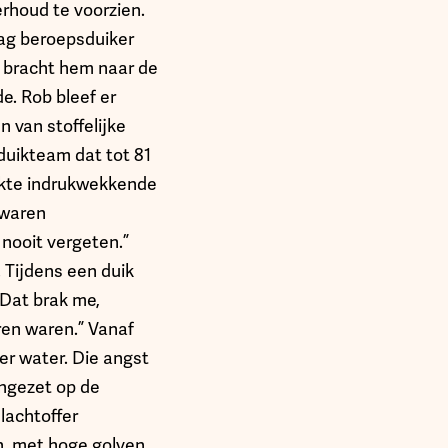
rhoud te voorzien.
raag beroepsduiker
e bracht hem naar de
e. Rob bleef er
n van stoffelijke
duikteam dat tot 81
aakte indrukwekkende
 waren
 nooit vergeten.”
. Tijdens een duik
“Dat brak me,
ren waren.” Vanaf
r water. Die angst
ingezet op de
lachtoffer
n, met hoge golven