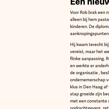
Een nieuw
Voor Rob brak een ni
alleen bij hem paste,
kinderen. De diploma
aanknopingspunten vo
Hij kwam terecht bi
vereist, maar het w
flinke aanpassing. R
en werkte er anderhal
de organisatie , be
ondernemerschap ver
klus in Den Haag af 
stap groeide zijn be
met een constante s
opdrachtgevers, zet