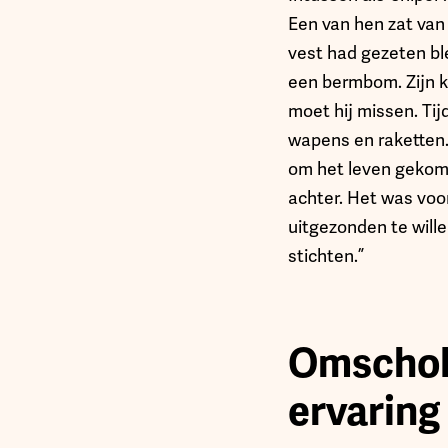
Een van hen zat van 
vest had gezeten ble
een bermbom. Zijn ka
moet hij missen. Tij
wapens en raketten.
om het leven gekome
achter. Het was voo
uitgezonden te will
stichten.”
Omscholi
ervaring