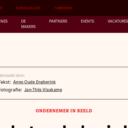
ER
RIJSSEN-HOLTEN
TUBBERGEN
INES
DE
PARTNERS
EVENTS
VACATURES
MAKERS
Gemaakt door:
Tekst:
Anno Oude Engberink
Fotografie:
Jan-Thijs Vlaskamp
ONDERNEMER IN BEELD