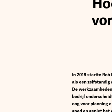
Ho
vor
In 2019 startte Ro
als een zelfstandig
De werkzaamheden r
bedrijf onderscheid
oog voor planning e
goed en geniet het 