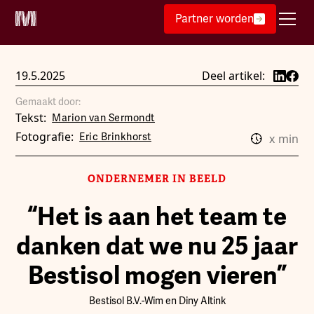
Partner worden
19.5.2025
Deel artikel:
Gemaakt door:
Tekst:
Marion van Sermondt
Fotografie:
Eric Brinkhorst
x
min
ONDERNEMER IN BEELD
“Het is aan het team te
danken dat we nu 25 jaar
Bestisol mogen vieren”
Bestisol B.V.
-
Wim en Diny Altink