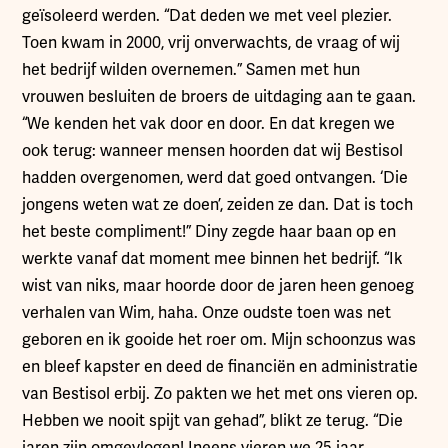
geïsoleerd werden. “Dat deden we met veel plezier.
Toen kwam in 2000, vrij onverwachts, de vraag of wij
het bedrijf wilden overnemen.” Samen met hun
vrouwen besluiten de broers de uitdaging aan te gaan.
“We kenden het vak door en door. En dat kregen we
ook terug: wanneer mensen hoorden dat wij Bestisol
hadden overgenomen, werd dat goed ontvangen. ‘Die
jongens weten wat ze doen’, zeiden ze dan. Dat is toch
het beste compliment!” Diny zegde haar baan op en
werkte vanaf dat moment mee binnen het bedrijf. “Ik
wist van niks, maar hoorde door de jaren heen genoeg
verhalen van Wim, haha. Onze oudste toen was net
geboren en ik gooide het roer om. Mijn schoonzus was
en bleef kapster en deed de financiën en administratie
van Bestisol erbij. Zo pakten we het met ons vieren op.
Hebben we nooit spijt van gehad”, blikt ze terug. “Die
jaren zijn omgevlogen! Ineens vieren we 25 jaar