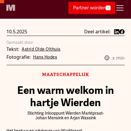
Partner worden
10.5.2025
Deel artikel:
Gemaakt door:
Tekst:
Astrid Olde Olthuis
Fotografie:
Hans Hodes
x
min
MAATSCHAPPELIJK
Een warm welkom in
hartje Wierden
Stichting Inlooppunt Wierden Marktpraat
-
Johan Mensink en Arjan Wassink
Het bestuur en adviseurs van Marktpraat.