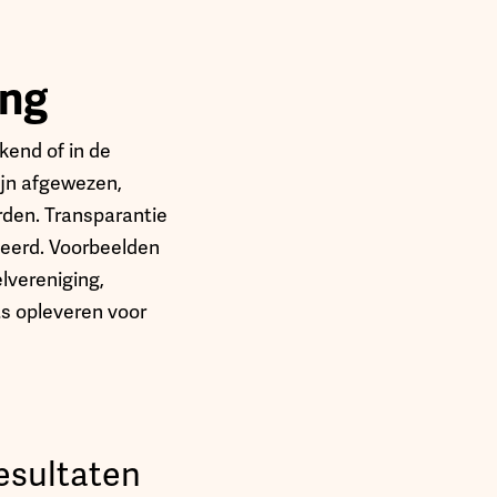
ing
kend of in de
zijn afgewezen,
rden. Transparantie
ceerd. Voorbeelden
lvereniging,
ts opleveren voor
resultaten