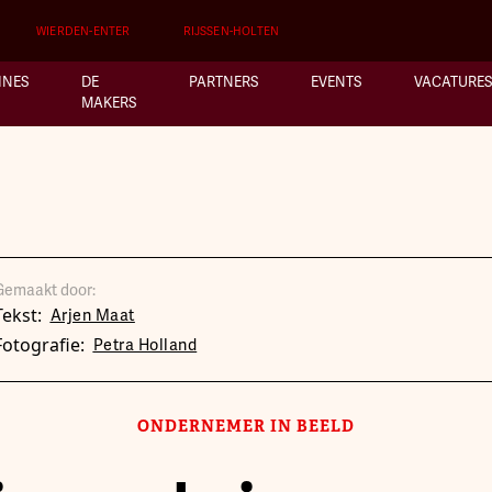
WIERDEN-ENTER
RIJSSEN-HOLTEN
INES
DE
PARTNERS
EVENTS
VACATURES
MAKERS
Gemaakt door:
Tekst:
Arjen Maat
Fotografie:
Petra Holland
ONDERNEMER IN BEELD