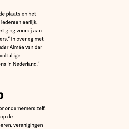
de plaats en het
iedereen eerlijk.
t ging voorbij aan
rs.” In overleg met
uder Aimée van der
oltallige
ns in Nederland.”
p
or ondernemers zelf.
 op de
eren, verenigingen