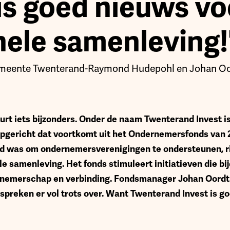
 is goed nieuws vo
hele samenleving!
meente Twenterand
-
Raymond Hudepohl en Johan Oo
urt iets bijzonders. Onder de naam Twenterand Invest 
opgericht dat voortkomt uit het Ondernemersfonds van 
ld was om ondernemersverenigingen te ondersteunen, 
éle samenleving. Het fonds stimuleert initiatieven die b
rnemerschap en verbinding. Fondsmanager Johan Oordt 
preken er vol trots over. Want Twenterand Invest is g