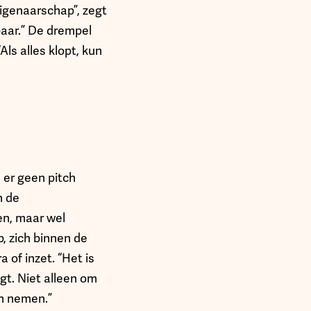
eigenaarschap”, zegt
tbaar.” De drempel
ls alles klopt, kun
 er geen pitch
n de
en, maar wel
, zich binnen de
of inzet. “Het is
agt. Niet alleen om
en nemen.”