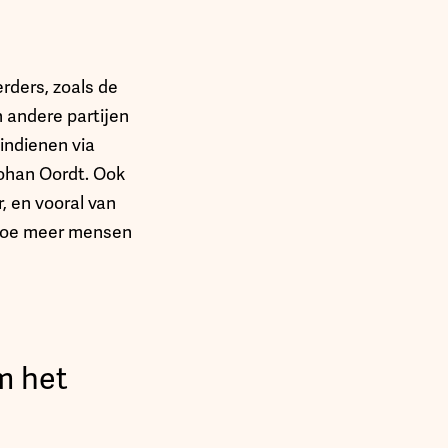
ders, zoals de
 andere partijen
indienen via
ohan Oordt. Ook
r, en vooral van
n hoe meer mensen
m het