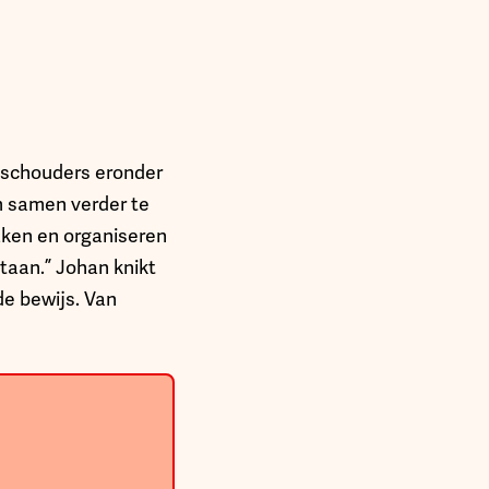
e schouders eronder
m samen verder te
aken en organiseren
staan.” Johan knikt
e bewijs. Van