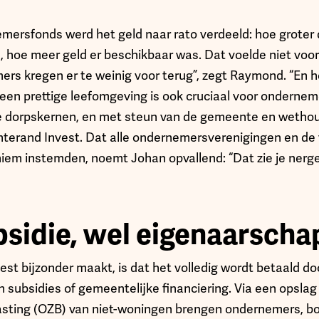
mersfonds werd het geld naar rato verdeeld: hoe groter 
 hoe meer geld er beschikbaar was. Dat voelde niet voor 
s kregen er te weinig voor terug”, zegt Raymond. “En he
een prettige leefomgeving is ook cruciaal voor onderneme
le dorpskernen, en met steun van de gemeente en wetho
erand Invest. Dat alle ondernemersverenigingen en de v
m instemden, noemt Johan opvallend: “Dat zie je nerge
sidie, wel eigenaarscha
st bijzonder maakt, is dat het volledig wordt betaald do
n subsidies of gemeentelijke financiering. Via een opslag
sting (OZB) van niet-woningen brengen ondernemers, bo