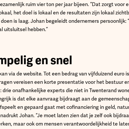
ezamenlijk ruim vier ton per jaar bijeen. “Dat zorgt voor 
okaal, het doel is lokaal en de resultaten zijn lokaal zich
oen is laag. Johan begeleidt ondernemers persoonlijk: “A
l uitsluitsel hebben.”
pelig en snel
n via de website. Tot een bedrag van vijfduizend euro is
ragen vereisen een korte presentatie voor het bestuur e
 drie onafhankelijke experts die niet in Twenterand won
ngrijk is dat elke aanvraag bijdraagt aan de gemeenschap
eelt en gepaard gaat met cofinanciering in geld, natura 
enadrukt Johan. “Je moet laten zien dat je zelf ook bijdra
terken, maar ook om mensen verantwoordelijkheid te lat