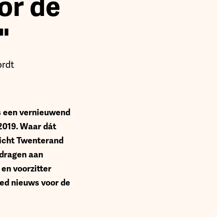
or de
"
rdt
is een vernieuwend
2019. Waar dát
richt Twenterand
ijdragen aan
en voorzitter
oed nieuws voor de