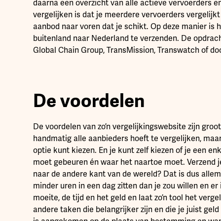
daarna een overzicht van alle actieve vervoerders en 
vergelijken is dat je meerdere vervoerders vergelijkt
aanbod naar voren dat je schikt. Op deze manier is 
buitenland naar Nederland te verzenden. De opdrach
Global Chain Group, TransMission, Transwatch of do
De voordelen
De voordelen van zo’n vergelijkingswebsite zijn groot. 
handmatig alle aanbieders hoeft te vergelijken, maa
optie kunt kiezen. En je kunt zelf kiezen of je een en
moet gebeuren én waar het naartoe moet. Verzend j
naar de andere kant van de wereld? Dat is dus alle
minder uren in een dag zitten dan je zou willen en er 
moeite, de tijd en het geld en laat zo’n tool het verge
andere taken die belangrijker zijn en die je juist gel