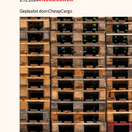
Geplaatst door:
CheapCargo