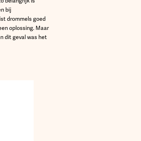
o belangrijk is
n bij
wist drommels goed
 een oplossing. Maar
n dit geval was het