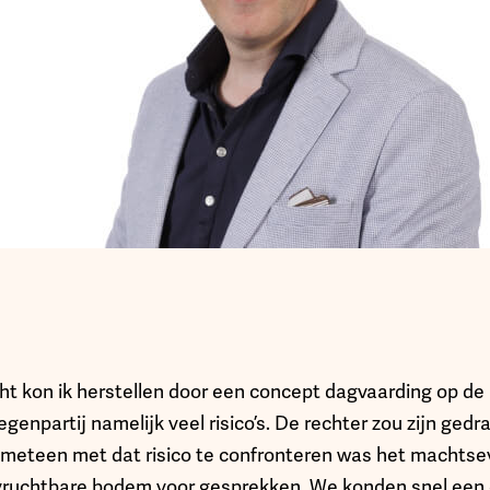
 kon ik herstellen door een concept dagvaarding op de 
tegenpartij namelijk veel risico’s. De rechter zou zijn ged
 meteen met dat risico te confronteren was het machtse
vruchtbare bodem voor gesprekken. We konden snel een 