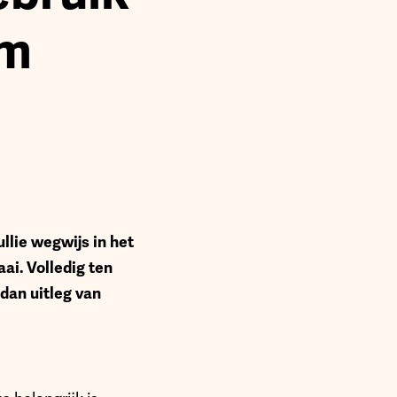
im
lie wegwijs in het
ai. Volledig ten
 dan uitleg van