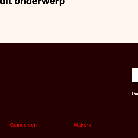
 dit onderwerp
Doo
Gemeenten
Makers