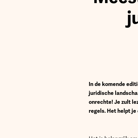
j
I
n de komende editi
juridische landschap
onrechte! Je zult l
regels. Het helpt j