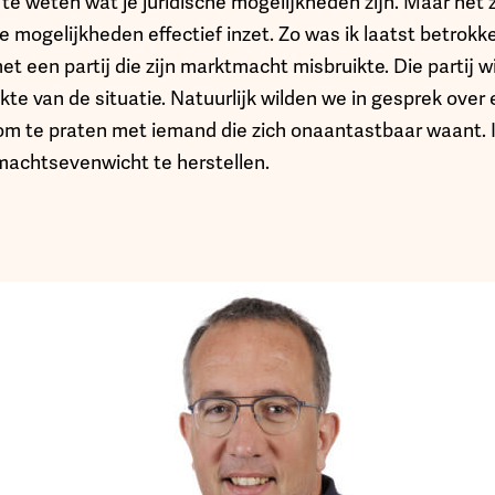
 te weten wat je juridische mogelijkheden zijn. Maar net z
 mogelijkheden effectief inzet. Zo was ik laatst betrokke
t een partij die zijn marktmacht misbruikte. Die partij 
kte van de situatie. Natuurlijk wilden we in gesprek over
f om te praten met iemand die zich onaantastbaar waant. I
machtsevenwicht te herstellen.