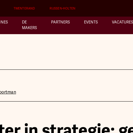
TWENTERAND
RIJSSEN-HOLTEN
INES
DE
PARTNERS
EVENTS
VACATURES
MAKERS
Voortman
er in strategie: g