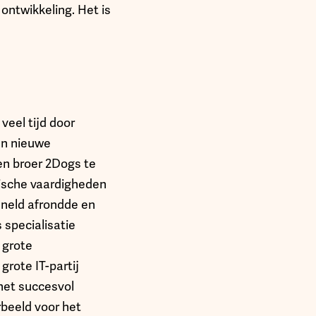
ontwikkeling. Het is
veel tijd door
en nieuwe
en broer 2Dogs te
nische vaardigheden
sneld afrondde en
 specialisatie
 grote
rote IT-partij
 het succesvol
rbeeld voor het