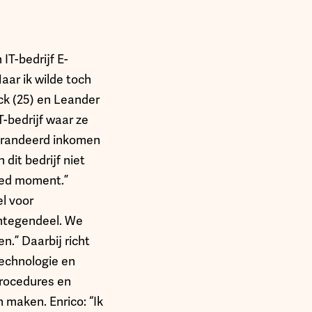
 IT-bedrijf E-
aar ik wilde toch
ick (25) en Leander
IT-bedrijf waar ze
garandeerd inkomen
dit bedrijf niet
oed moment.”
el voor
integendeel. We
.” Daarbij richt
technologie en
procedures en
 maken. Enrico: “Ik