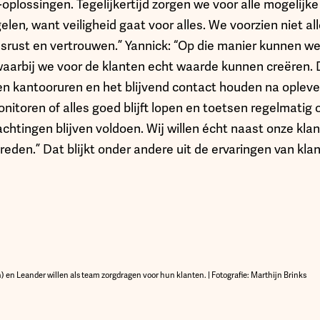
T-oplossingen. Tegelijkertijd zorgen we voor alle mogelijke
len, want veiligheid gaat voor alles. We voorzien niet all
rust en vertrouwen.” Yannick: “Op die manier kunnen we
aarbij we voor de klanten echt waarde kunnen creëren. 
en kantooruren en het blijvend contact houden na oplever
onitoren of alles goed blijft lopen en toetsen regelmatig
htingen blijven voldoen. Wij willen écht naast onze klan
tevreden.” Dat blijkt onder andere uit de ervaringen van kl
n) en Leander willen als team zorgdragen voor hun klanten. | Fotografie: Marthijn Brinks