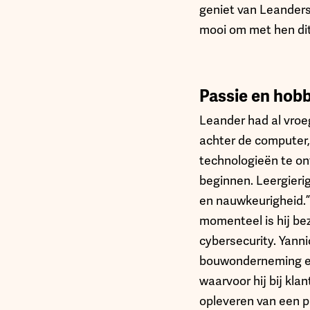
geniet van Leanders
mooi om met hen di
Passie en hob
Leander had al vroeg
achter de computer,
technologieën te on
beginnen. Leergieri
en nauwkeurigheid.”
momenteel is hij be
cybersecurity. Yanni
bouwonderneming en w
waarvoor hij bij kla
opleveren van een p