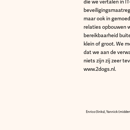
die we vertalen in I
beveiligingsmaatrege
maar ook in gemoeds
relaties opbouwen w
bereikbaarheid buit
klein of groot. We m
dat we aan de verwac
niets zijn zij zeer 
www.2dogs.nl.
Enrico (links), Yannick (midde