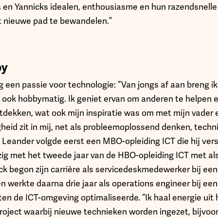
 en Yannicks idealen, enthousiasme en hun razendsnelle 
t nieuwe pad te bewandelen.”
by
 een passie voor technologie: “Van jongs af aan breng ik 
 ook hobbymatig. Ik geniet ervan om anderen te helpen 
tdekken, wat ook mijn inspiratie was om met mijn vader 
gheid zit in mij, net als probleemoplossend denken, tech
 Leander volgde eerst een MBO-opleiding ICT die hij ver
zig met het tweede jaar van de HBO-opleiding ICT met als
ck begon zijn carrière als servicedeskmedewerker bij een
erkte daarna drie jaar als operations engineer bij een g
nten de ICT-omgeving optimaliseerde. “Ik haal energie uit
roject waarbij nieuwe technieken worden ingezet, bijvoo