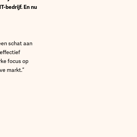
-bedrijf. En nu
 een schat aan
effectief
rke focus op
ve markt.”