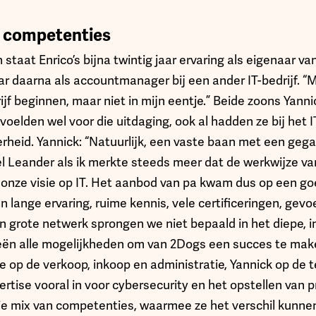
 competenties
staat Enrico’s bijna twintig jaar ervaring als eigenaar van
aar daarna als accountmanager bij een ander IT-bedrijf. “M
jf beginnen, maar niet in mijn eentje.” Beide zoons Yann
ij voelden wel voor die uitdaging, ook al hadden ze bij het 
rheid. Yannick: “Natuurlijk, een vaste baan met een ge
el Leander als ik merkte steeds meer dat de werkwijze van 
 onze visie op IT. Het aanbod van pa kwam dus op een g
jn lange ervaring, ruime kennis, vele certificeringen, gevo
grote netwerk sprongen we niet bepaald in het diepe, 
ën alle mogelijkheden om van 2Dogs een succes te maken
e op de verkoop, inkoop en administratie, Yannick op de 
ertise vooral in voor cybersecurity en het opstellen van 
e mix van competenties, waarmee ze het verschil kunnen