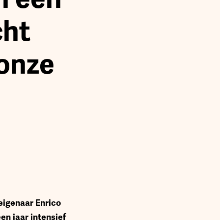
cht
onze
 eigenaar Enrico
en jaar intensief