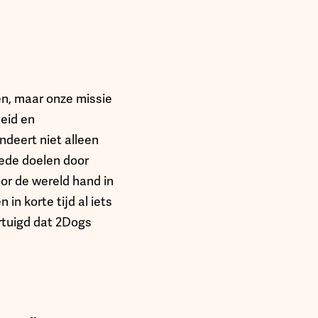
en, maar onze missie
heid en
deert niet alleen
oede doelen door
or de wereld hand in
 in korte tijd al iets
rtuigd dat 2Dogs