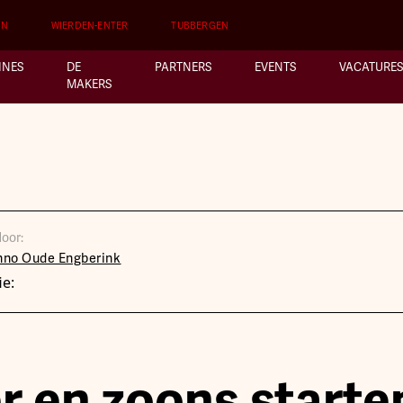
EN
WIERDEN-ENTER
TUBBERGEN
INES
DE
PARTNERS
EVENTS
VACATURES
MAKERS
oor:
nno Oude Engberink
ie:
r en zoons starte