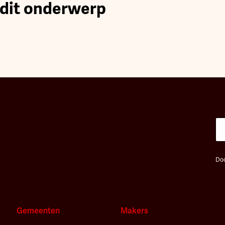
 dit onderwerp
Doo
Gemeenten
Makers