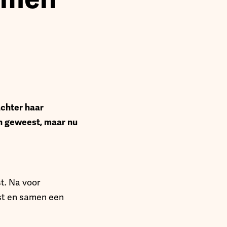
achter haar
en geweest, maar nu
st. Na voor
est en samen een