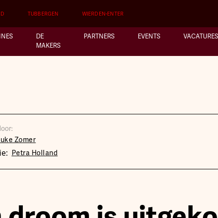
ND
TUBBERGEN
WIERDEN-ENTER
INES
DE
PARTNERS
EVENTS
VACATURES
MAKERS
oor:
ouke Zomer
ie:
Petra Holland
n droom is uitgek