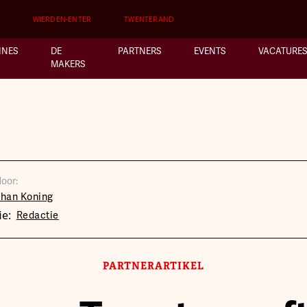
WIERDEN-ENTER
TWENTERAND
INES
DE
PARTNERS
EVENTS
VACATURES
MAKERS
oor:
ohan Koning
ie:
Redactie
PARTNERARTIKEL