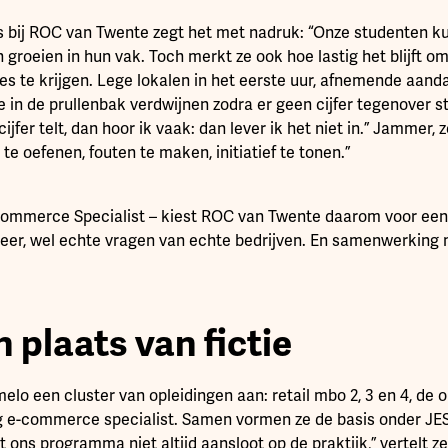
bij ROC van Twente zegt het met nadruk: “Onze studenten kun
 groeien in hun vak. Toch merkt ze ook hoe lastig het blijft o
es te krijgen. Lege lokalen in het eerste uur, afnemende aand
e in de prullenbak verdwijnen zodra er geen cijfer tegenover 
ijfer telt, dan hoor ik vaak: dan lever ik het niet in.” Jammer, ze
te oefenen, fouten te maken, initiatief te tonen.”
-commerce Specialist – kiest ROC van Twente daarom voor een
eer, wel echte vragen van echte bedrijven. En samenwerking 
n plaats van fictie
melo een cluster van opleidingen aan: retail mbo 2, 3 en 4, de
g e-commerce specialist. Samen vormen ze de basis onder JES
 ons programma niet altijd aansloot op de praktijk,” vertelt ze