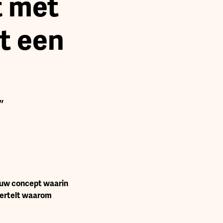
t met
t een
”
euw concept waarin
vertelt waarom