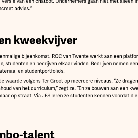
versie van een chatbot. Ondernemers gaan niet met alleen ins
creet advies.”
 en kweekvijver
en eenmalige bijeenkomst. ROC van Twente werkt aan een platf
, studenten en bedrijven elkaar vinden. Bedrijven nemen een l
teriaal en studentportfolio’s.
t de waarde volgens Ter Groot op meerdere niveaus. “Ze dragen
nhoud van het curriculum,” zegt ze. “En ze bouwen aan een kw
aar op straat. Via JES leren ze studenten kennen voordat di
mbo-talent