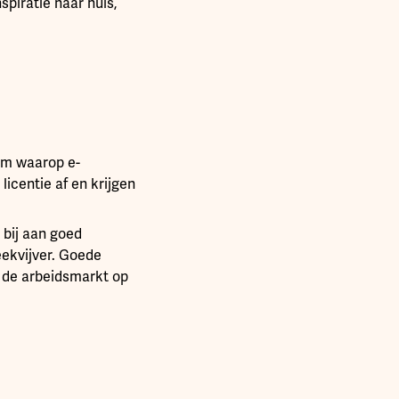
piratie naar huis,
orm waarop e-
icentie af en krijgen
 bij aan goed
eekvijver. Goede
e de arbeidsmarkt op