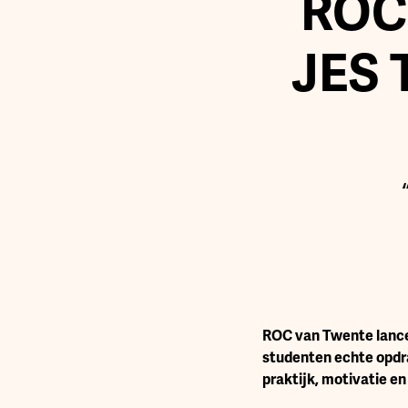
ROC 
JES 
ROC van Twente lance
studenten echte opdr
praktijk, motivatie e