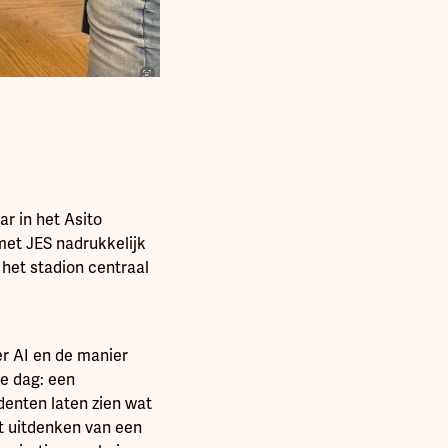
ar in het Asito
met JES nadrukkelijk
 het stadion centraal
er AI en de manier
de dag: een
denten laten zien wat
et uitdenken van een