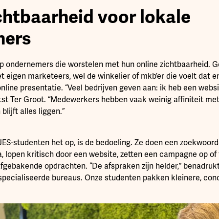
chtbaarheid voor lokale
mers
 op ondernemers die worstelen met hun online zichtbaarheid. G
eigen marketeers, wel de winkelier of mkb’er die voelt dat e
line presentatie. “Veel bedrijven geven aan: ik heb een websi
etst Ter Groot. “Medewerkers hebben vaak weinig affiniteit m
lijft alles liggen.”
 JES-studenten het op, is de bedoeling. Ze doen een zoekwoo
, lopen kritisch door een website, zetten een campagne op of
fgebakende opdrachten. “De afspraken zijn helder,” benadrukt
especialiseerde bureaus. Onze studenten pakken kleinere, con