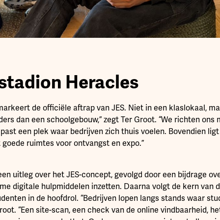
 stadion Heracles
rkeert de officiële aftrap van JES. Niet in een klaslokaal, ma
nders dan een schoolgebouw,” zegt Ter Groot. “We richten ons 
ast een plek waar bedrijven zich thuis voelen. Bovendien ligt
t goede ruimtes voor ontvangst en expo.”
en uitleg over het JES-concept, gevolgd door een bijdrage ov
me digitale hulpmiddelen inzetten. Daarna volgt de kern van 
denten in de hoofdrol. “Bedrijven lopen langs stands waar stu
Groot. “Een site-scan, een check van de online vindbaarheid, h