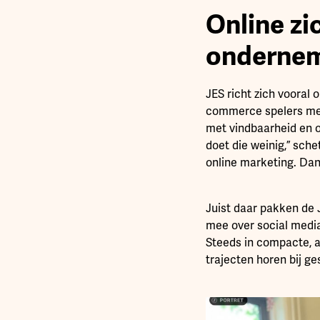
Online zi
onderne
JES richt zich vooral
commerce spelers met 
met vindbaarheid en on
doet die weinig,” sch
online marketing. Dan b
Juist daar pakken de
mee over social media
Steeds in compacte, a
trajecten horen bij g