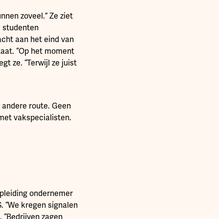
nen zoveel.” Ze ziet
m studenten
acht aan het eind van
staat. “Op het moment
gt ze. “Terwijl ze juist
 andere route. Geen
met vakspecialisten.
 opleiding ondernemer
. “We kregen signalen
. “Bedrijven zagen