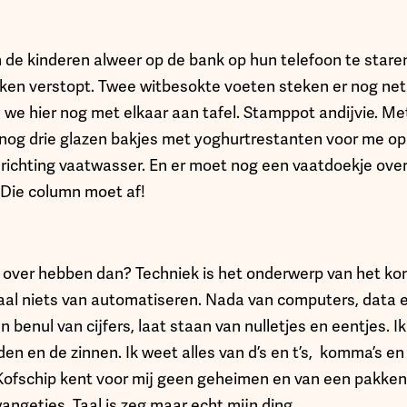
 de kinderen alweer op de bank op hun telefoon te staren. 
ken verstopt. Twee witbesokte voeten steken er nog net u
 we hier nog met elkaar aan tafel. Stamppot andijvie. Me
nog drie glazen bakjes met yoghurtrestanten voor me op t
ichting vaatwasser. En er moet nog een vaatdoekje over d
. Die column moet af!
s over hebben dan? Techniek is het onderwerp van het k
al niets van automatiseren. Nada van computers, data 
 benul van cijfers, laat staan van nulletjes en eentjes. 
den en de zinnen. Ik weet alles van d’s en t’s, komma’s en
 Kofschip kent voor mij geen geheimen en van een pakke
 wangetjes. Taal is zeg maar echt mijn ding.