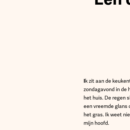
I
k zit aan de keuken
zondagavond in de he
het huis. De regen 
een vreemde glans o
het gras. Ik weet n
mijn hoofd.