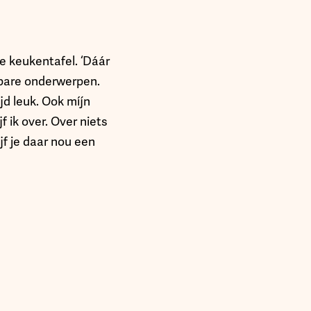
de keukentafel. ‘Dáár
nbare onderwerpen.
jd leuk. Ook míjn
f ik over. Over niets
ijf je daar nou een