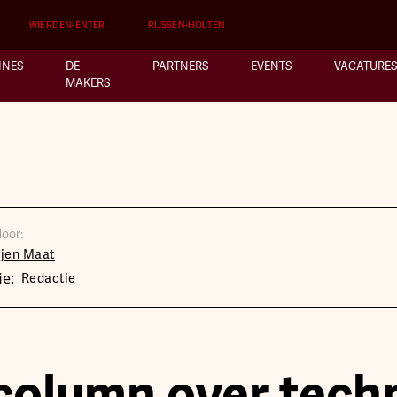
WIERDEN-ENTER
RIJSSEN-HOLTEN
INES
DE
PARTNERS
EVENTS
VACATURES
MAKERS
oor:
rjen Maat
ie:
Redactie
column over tech