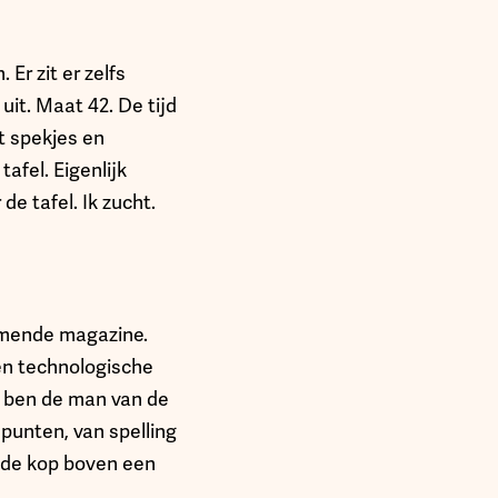
Er zit er zelfs
it. Maat 42. De tijd
t spekjes en
afel. Eigenlijk
e tafel. Ik zucht.
omende magazine.
en technologische
Ik ben de man van de
 punten, van spelling
nde kop boven een