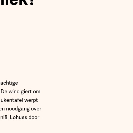
nachtige
. De wind giert om
eukentafel werpt
een noodgang over
aniël Lohues door