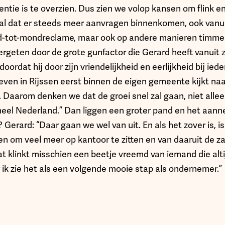
ntie is te overzien. Dus zien we volop kansen om flink e
 al dat er steeds meer aanvragen binnenkomen, ook vanuit
-tot-mondreclame, maar ook op andere manieren timme
vergeten door de grote gunfactor die Gerard heeft vanuit z
doordat hij door zijn vriendelijkheid en eerlijkheid bij ied
sleven in Rijssen eerst binnen de eigen gemeente kijkt na
. Daarom denken we dat de groei snel zal gaan, niet allee
eel Nederland.” Dan liggen een groter pand en het aan
 Gerard: “Daar gaan we wel van uit. En als het zover is, is
 om veel meer op kantoor te zitten en van daaruit de 
at klinkt misschien een beetje vreemd van iemand die alt
 ik zie het als een volgende mooie stap als ondernemer.”