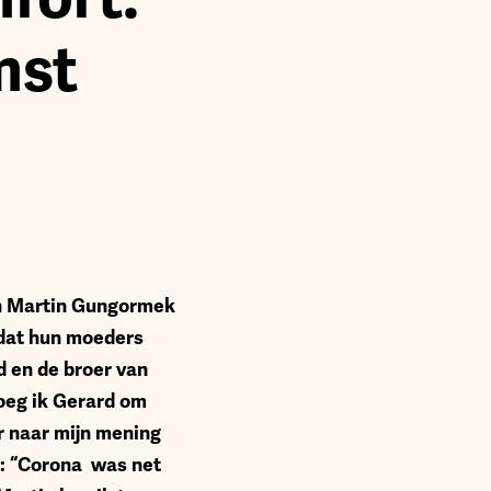
mst
en Martin Gungormek
mdat hun moeders
 en de broer van
roeg ik Gerard om
r naar mijn mening
): “Corona was net