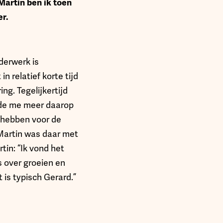
Martin ben ik toen
r.
derwerk is
n relatief korte tijd
g. Tegelijkertijd
ilde me meer daarop
j hebben voor de
Martin was daar met
in: “Ik vond het
s over groeien en
 is typisch Gerard.”