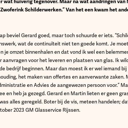
 er wat huiverig tegenover. Maar na wat aandringen van 
Zwoferink Schilderwerken.” Van het een kwam het ande
 beviel Gerard goed, maar toch schuurde er iets. “Schil
swerk, wat de continuïteit niet ten goede komt. Je moet i
n je omzet binnenhalen en dat vond ik wel een belemmerin
r aanvragen voor het leveren en plaatsen van glas. Ik w
de bedrijf beginnen. Maar dan moest ik er wel iemand bi
houding, het maken van offertes en aanverwante zaken. 
dministratie en Advies de aangewezen persoon voor.” Mart
e en heb ja gezegd. Gerard en Martin lieten er geen gra
s alles geregeld. Boter bij de vis, meteen handelen; dat
ktober 2023 GM Glasservice Rijssen.