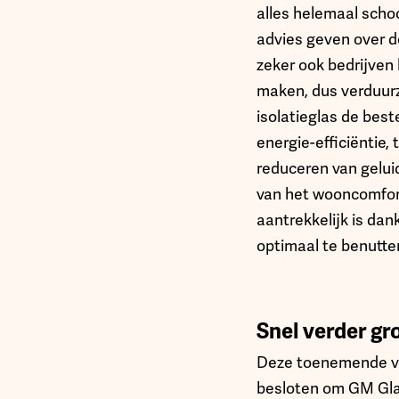
alles helemaal schoo
advies geven over de
zeker ook bedrijven 
maken, dus verduurz
isolatieglas de best
energie-efficiëntie
reduceren van gelui
van het wooncomfort
aantrekkelijk is dan
optimaal te benutte
Snel verder g
Deze toenemende vra
besloten om GM Glas