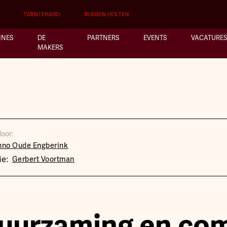
TWENTERAND
RIJSSEN-HOLTEN
INES
DE
PARTNERS
EVENTS
VACATURES
MAKERS
oor:
nno Oude Engberink
ie:
Gerbert Voortman
uurzaming en com