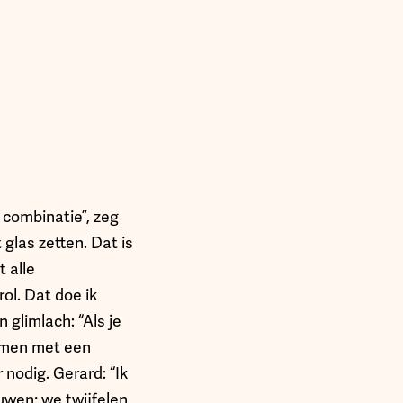
 combinatie”, zeg
 glas zetten. Dat is
 alle
ol. Dat doe ik
glimlach: “Als je
amen met een
 nodig. Gerard: “Ik
uwen; we twijfelen