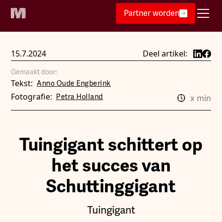
Partner worden
15.7.2024
Deel artikel:
Gemaakt door:
Tekst:
Anno Oude Engberink
Fotografie:
Petra Holland
x
min
Tuingigant schittert op
het succes van
Schuttinggigant
Tuingigant