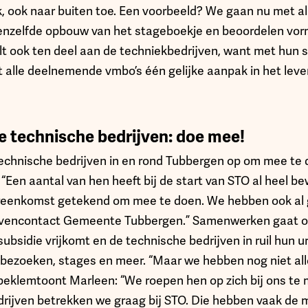
, ook naar buiten toe. Een voorbeeld? We gaan nu met 
eenzelfde opbouw van het stageboekje en beoordelen vo
lt ook ten deel aan de techniekbedrijven, want met hun s
t alle deelnemende vmbo’s één gelijke aanpak in het lev
e technische bedrijven: doe mee!
technische bedrijven in en rond Tubbergen op om mee te
“Een aantal van hen heeft bij de start van STO al heel b
eenkomst getekend om mee te doen. We hebben ook al 
jvencontact Gemeente Tubbergen.” Samenwerken gaat op b
subsidie vrijkomt en de technische bedrijven in ruil hun u
sbezoeken, stages en meer. “Maar we hebben nog niet all
, beklemtoont Marleen: “We roepen hen op zich bij ons te
drijven betrekken we graag bij STO. Die hebben vaak de