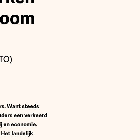
room
STO)
rs. Want steeds
ouders een verkeerd
ij en economie.
Het landelijk