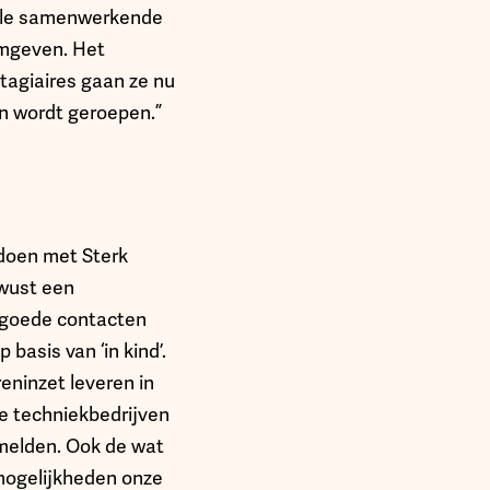
alle samenwerkende
rmgeven. Het
tagiaires gaan ze nu
en wordt geroepen.”
 doen met Sterk
ewust een
goede contacten
asis van ‘in kind’.
reninzet leveren in
e techniekbedrijven
 melden. Ook de wat
 mogelijkheden onze