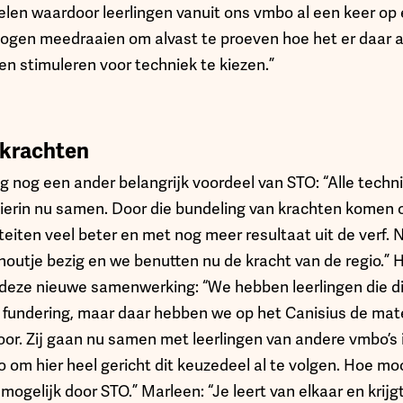
len waardoor leerlingen vanuit ons vmbo al een keer op
ogen meedraaien om alvast te proeven hoe het er daar 
en stimuleren voor techniek te kiezen.”
 krachten
nog een ander belangrijk voordeel van STO: “Alle techni
hierin nu samen. Door die bundeling van krachten komen
eiten veel beter en met nog meer resultaat uit de verf. N
 houtje bezig en we benutten nu de kracht van de regio.”
deze nieuwe samenwerking: “We hebben leerlingen die di
fundering, maar daar hebben we op het Canisius de mater
 voor. Zij gaan nu samen met leerlingen van andere vmbo’s 
m hier heel gericht dit keuzedeel al te volgen. Hoe moo
ogelijk door STO.” Marleen: “Je leert van elkaar en krij