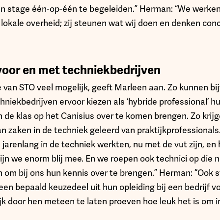
een stage één-op-één te begeleiden.” Herman: “We werke
okale overheid; zij steunen wat wij doen en denken con
voor en met techniekbedrijven
e van STO veel mogelijk, geeft Marleen aan. Zo kunnen bi
niekbedrijven ervoor kiezen als ‘hybride professional’ h
 in de klas op het Canisius over te komen brengen. Zo krij
an zaken in de techniek geleerd van praktijkprofessional
ie jarenlang in de techniek werkten, nu met de vut zijn, en
jn we enorm blij mee. En we roepen ook technici op die n
n om bij ons hun kennis over te brengen.” Herman: “Ook s
een bepaald keuzedeel uit hun opleiding bij een bedrijf vo
jk door hen meteen te laten proeven hoe leuk het is om i