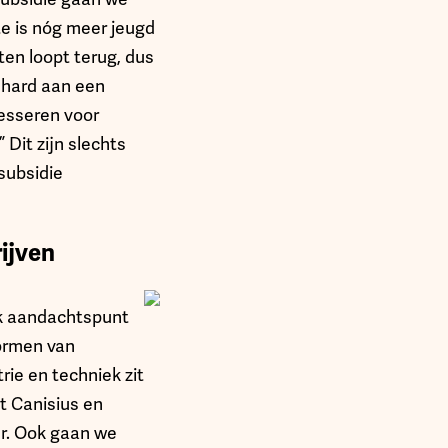
te is nóg meer jeugd
en loopt terug, dus
 hard aan een
resseren voor
Dit zijn slechts
subsidie
ijven
jk aandachtspunt
vormen van
ie en techniek zit
t Canisius en
r. Ook gaan we