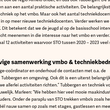
n aan een aantal praktische activiteiten. De belangrijks
echniek op het vmbo. Maar ook het aantal techniekdocent
 in op meer nieuwe techniekdocenten. Verder werken we
n’. Dit betekent dat we de jeugd al op de basisschool inte
cht meenemen in die interesse naar het vmbo en verder.” 
aal 12 activiteiten waarvoor STO tussen 2020 – 2023 veel 
tevige samenwerking vmbo & techniekbedr
age-coördinator en onderhoud de contacten met o.a. de
n Tubbergen en omgeving. Ook dit is een uiterst belangri
e allerlei activiteiten richten.” Tubbergen en techniek 
welijk. Marleen: “We hebben hier veel mooie maakindustr
ouders. Onder de paraplu van STO trekken vmbo’s zoals he
héél nauw samen op zoals met stages, gastlessen en mee