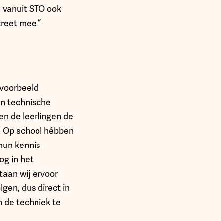
n vanuit STO ook
creet mee.”
jvoorbeeld
un technische
gen de leerlingen de
s. Op school hébben
 hun kennis
og in het
taan wij ervoor
lgen, dus direct in
n de techniek te