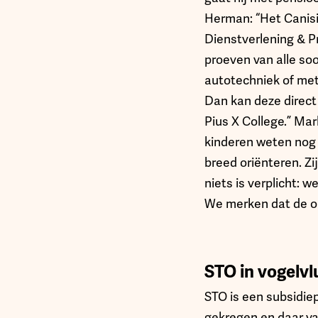
Herman: “Het Canisi
Dienstverlening & Pr
proeven van alle soo
autotechniek of metaa
Dan kan deze direct
Pius X College.” Ma
kinderen weten nog n
breed oriënteren. Zi
niets is verplicht: w
We merken dat de o
STO in vogelvl
STO is een subsidie
gekregen en daar va