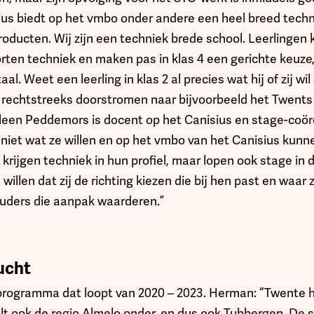
us biedt op het vmbo onder andere een heel breed techni
oducten. Wij zijn een techniek brede school. Leerlingen 
rten techniek en maken pas in klas 4 een gerichte keuze,
l. Weet een leerling in klas 2 al precies wat hij of zij wi
 rechtstreeks doorstromen naar bijvoorbeeld het Twents
rleen Peddemors is docent op het Canisius en stage-coörd
iet wat ze willen en op het vmbo van het Canisius kunnen 
j krijgen techniek in hun profiel, maar lopen ook stage in
e willen dat zij de richting kiezen die bij hen past en waar z
uders die aanpak waarderen.”
ucht
programma dat loopt van 2020 – 2023. Herman: “Twente h
lt ook de regio Almelo onder, en dus ook Tubbergen. De 