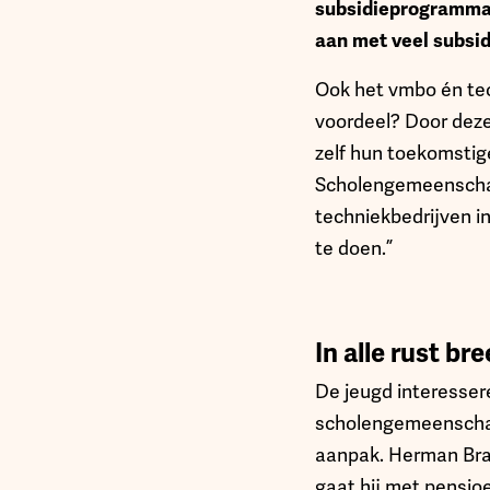
subsidieprogramm
aan met veel subsid
Ook het vmbo én te
voordeel? Door deze
zelf hun toekomsti
Scholengemeenschap
techniekbedrijven i
te doen.”
In alle rust br
De jeugd interesser
scholengemeenschap 
aanpak. Herman Braa
gaat hij met pensio