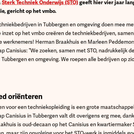
a
Sterk Techniek Onderwijs (STO)
geeft hier vier jaar la
ie, gericht op het vmbo.
chniekbedrijven in Tubbergen en omgeving doen mee me
 inzet op het vmbo creëren de techniekbedrijven, samen
ge werknemers! Herman Braakhuis en Marleen Peddemor
 Canisius: “We zoeken, samen met STO, nadrukkelijk 
n Tubbergen en omgeving. We roepen alle bedrijven op z
eed oriënteren
en voor een techniekopleiding is een grote maatschappel
Canisius in Tubbergen valt dit overigens erg mee, dankz
khuis is oud-decaan op het Canisius en kwartiermaker 
en, maar zijn opvolging voor het STO-werk is inmiddels g