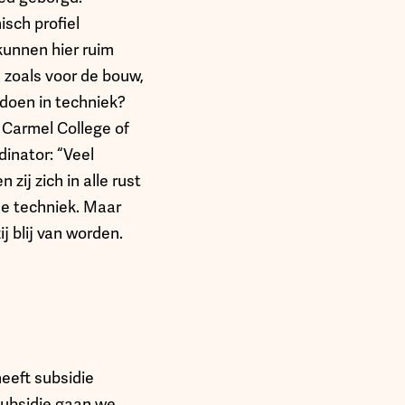
sch profiel
kunnen hier ruim
 zoals voor de bouw,
l doen in techniek?
 Carmel College of
inator: “Veel
zij zich in alle rust
 de techniek. Maar
ij blij van worden.
eeft subsidie
subsidie gaan we