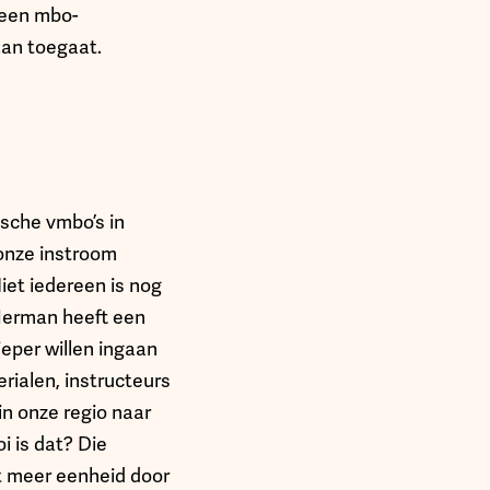
 een mbo-
aan toegaat.
sche vmbo’s in
 onze instroom
iet iedereen is nog
 Herman heeft een
eper willen ingaan
ialen, instructeurs
in onze regio naar
i is dat? Die
gt meer eenheid door