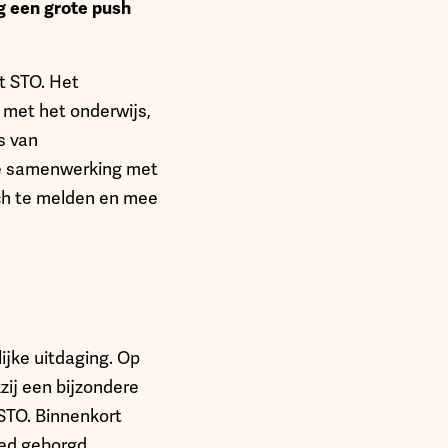
ng een grote push
t STO. Het
 met het onderwijs,
s van
de samenwerking met
ich te melden en mee
ijke uitdaging. Op
ij een bijzondere
STO. Binnenkort
oed geborgd.