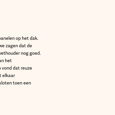
panelen op het dak.
 we zagen dat de
 wethouder nog goed.
an het
en vond dat reuze
t elkaar
sloten toen een