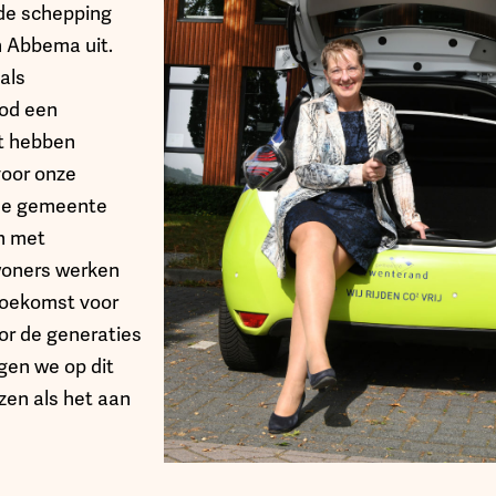
de schepping
n Abbema uit.
als
od een
ht hebben
oor onze
 De gemeente
n met
woners werken
toekomst voor
or de generaties
en we op dit
ezen als het aan