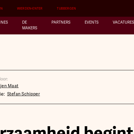
EN
WIERDEN-ENTER
TUBBERGEN
INES
DE
PARTNERS
EVENTS
VACATURES
MAKERS
oor:
rjen Maat
ie:
Stefan Schipper
rzaamheid begint