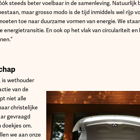
 óók steeds beter voelbaar in de samenleving. Natuurlijk b
staan, maar grosso modo is de tijd inmiddels wel rijp vo
moeten toe naar duurzame vormen van energie. We staan
e energietransitie. En ook op het vlak van circulariteit en
nen.”
chap
 is wethouder
actie van de
pt niet alle
aar christelijke
naar gevraagd
n doekjes om.
illen we aan onze