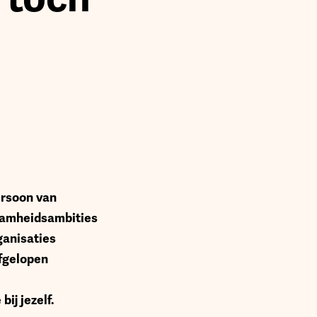
ersoon van
aamheidsambities
ganisaties
fgelopen
ij jezelf.