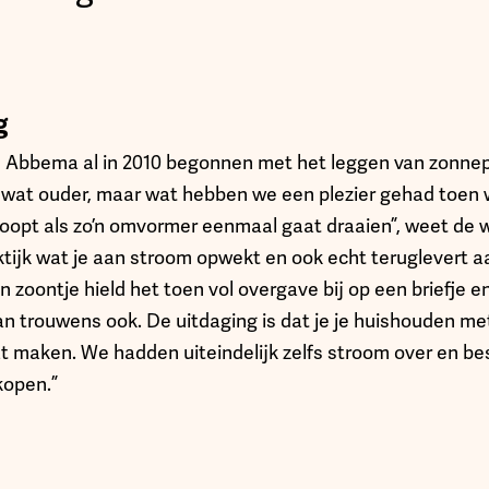
g
Van Abbema al in 2010 begonnen met het leggen van zonne
u wat ouder, maar wat hebben we een plezier gehad toen
loopt als zo’n omvormer eenmaal gaat draaien”, weet de
aktijk wat je aan stroom opwekt en ook echt teruglevert a
ijn zoontje hield het toen vol overgave bij op een briefje 
an trouwens ook. De uitdaging is dat je je huishouden me
t maken. We hadden uiteindelijk zelfs stroom over en be
kopen.”