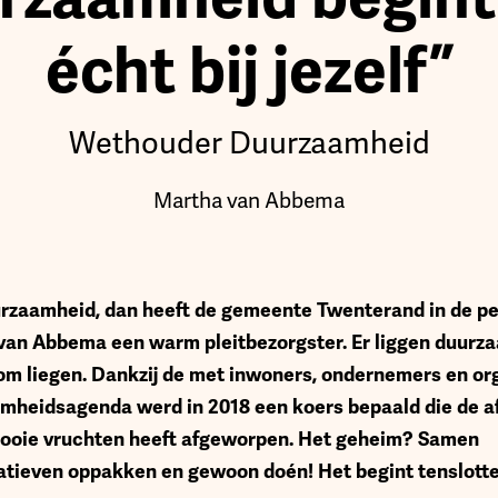
écht bij jezelf”
Wethouder Duurzaamheid
Martha van Abbema
urzaamheid, dan heeft de gemeente Twenterand in de p
an Abbema een warm pleitbezorgster. Er liggen duurz
 om liegen. Dankzij de met inwoners, ondernemers en or
mheidsagenda werd in 2018 een koers bepaald die de a
mooie vruchten heeft afgeworpen. Het geheim? Samen
tieven oppakken en gewoon doén! Het begint tenslotte b