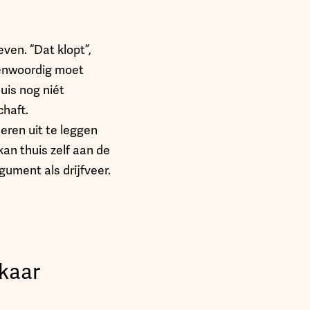
ven. “Dat klopt”,
egenwoordig moet
uis nog niét
haft.
eren uit te leggen
kan thuis zelf aan de
ument als drijfveer.
lkaar