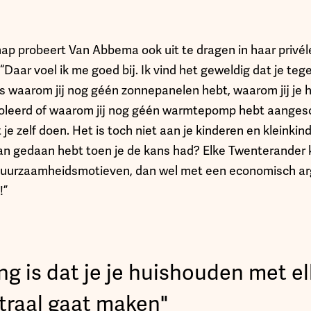
p probeert Van Abbema ook uit te dragen in haar privéle
“Daar voel ik me goed bij. Ik vind het geweldig dat je t
s waarom jij nog géén zonnepanelen hebt, waarom jij je h
oleerd of waarom jij nog géén warmtepomp hebt aangesc
 zelf doen. Het is toch niet aan je kinderen en kleinkind
 aan gedaan hebt toen je de kans had? Elke Twenterander 
it duurzaamheidsmotieven, dan wel met een economisch arg
!”
ng is dat je je huishouden met e
traal gaat maken"