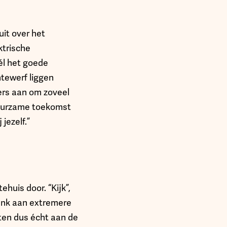
it over het
ktrische
wél het goede
tewerf liggen
ers aan om zoveel
 duurzame toekomst
jezelf.”
huis door. “Kijk”,
enk aan extremere
ten dus écht aan de