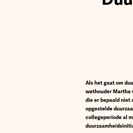
A
ls het gaat om du
wethouder Martha v
die er bepaald niet
opgestelde duurzaa
collegeperiode al 
duurzaamheidsinitia