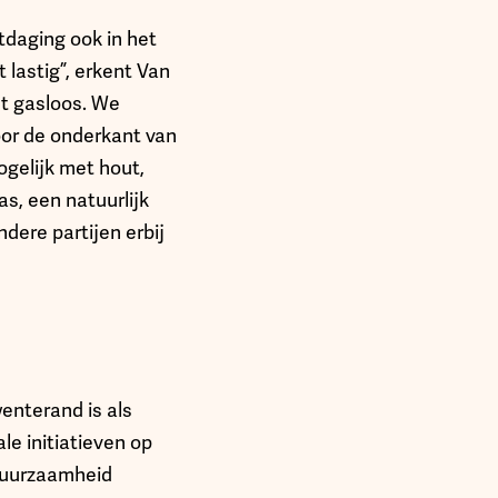
tdaging ook in het
 lastig”, erkent Van
t gasloos. We
oor de onderkant van
gelijk met hout,
s, een natuurlijk
dere partijen erbij
nterand is als
le initiatieven op
duurzaamheid