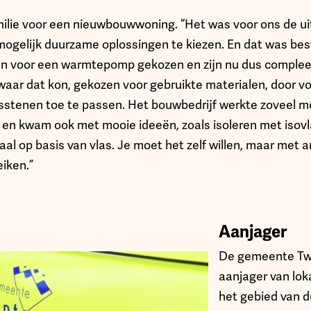
ilie voor een nieuwbouwwoning. “Het was voor ons de ui
mogelijk duurzame oplossingen te kiezen. En dat was best
 voor een warmtepomp gekozen en zijn nu dus complee
aar dat kon, gekozen voor gebruikte materialen, door v
stenen toe te passen. Het bouwbedrijf werkte zoveel mo
en kwam ook met mooie ideeën, zoals isoleren met isovla
l op basis van vlas. Je moet het zelf willen, maar met an
iken.”
Aanjager
De gemeente Twe
aanjager van loka
het gebied van 