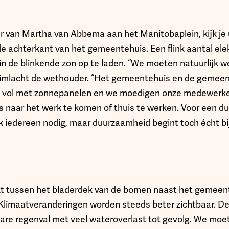
 van Martha van Abbema aan het Manitobaplein, kijk je u
de achterkant van het gemeentehuis. Een flink aantal ele
 in de blinkende zon op te laden. “We moeten natuurlijk 
limlacht de wethouder. “Het gemeentehuis en de gemeen
ren vol met zonnepanelen en we moedigen onze medewerk
ts naar het werk te komen of thuis te werken. Voor een
 iedereen nodig, maar duurzaamheid begint toch écht bij 
kt tussen het bladerdek van de bomen naast het gemeente
Klimaatveranderingen worden steeds beter zichtbaar. D
re regenval met veel wateroverlast tot gevolg. We moe