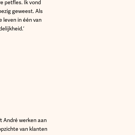
 petfles. Ik vond
bezig geweest. Als
e leven in één van
elijkheid.’
ft André werken aan
 opzichte van klanten