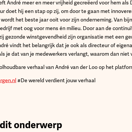
heeft André meer en meer vrijheid gecreëerd voor hem als
r doet hij een stap op zij, om door te gaan met innoveren
ar wordt het beste jaar ooit voor zijn onderneming. Van bijna 
rijf met oog voor mens én milieu. Door aan de continuïte
zij gezonde winstgevendheid zijn organisatie met een ge
dré vindt het belangrijk dat je ook als directeur of eigena
 ‘Als je dat van je medewerkers verlangt, waarom dan niet v
volhoudbare verhaal van André van der Loo op het platfor
gen.nl
#De wereld verdient jouw verhaal
 dit onderwerp