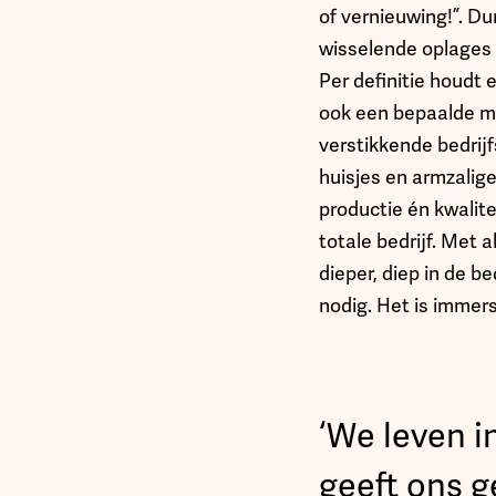
of vernieuwing!”. Du
wisselende oplages 
Per definitie houdt 
ook een bepaalde me
verstikkende bedrijf
huisjes en armzalige
productie én kwalite
totale bedrijf. Met 
dieper, diep in de b
nodig. Het is immers
‘We leven i
geeft ons g