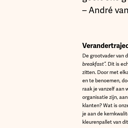
– André va
Verandertraje
De grootvader van d
breakfast”.
Dit is ec
zitten. Door met elk
en te benoemen, doo
raak je vanzelf aan
organisatie zijn, aa
klanten? Wat is onz
je aan de kernkwalit
kleurenpallet van di