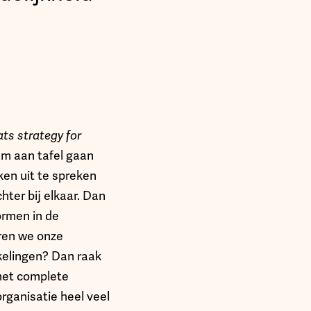
ats strategy for
eam aan tafel gaan
ken uit te spreken
ter bij elkaar. Dan
ormen in de
eren we onze
kkelingen? Dan raak
 het complete
organisatie heel veel