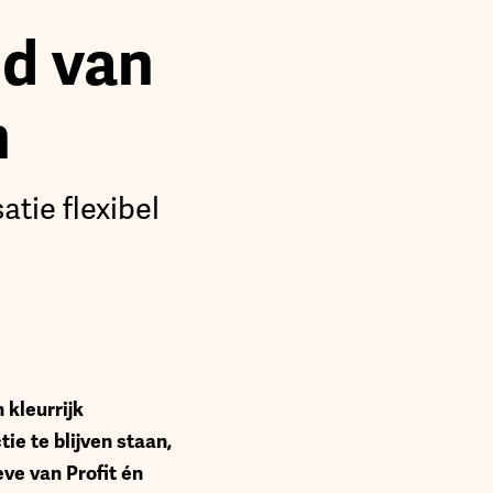
ud van
n
tie flexibel
 kleurrijk
ie te blijven staan,
eve van Profit én