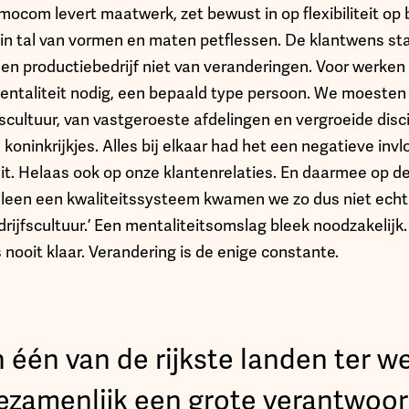
mocom levert maatwerk, zet bewust in op flexibiliteit op b
in tal van vormen en maten petflessen. De klantwens staa
een productiebedrijf niet van veranderingen. Voor werken 
ntaliteit nodig, een bepaald type persoon. We moesten 
scultuur, van vastgeroeste afdelingen en vergroeide discip
 koninkrijkjes. Alles bij elkaar had het een negatieve inv
it. Helaas ook op onze klantenrelaties. En daarmee op de
alleen een kwaliteitssysteem kwamen we zo dus niet echt 
edrijfscultuur.’ Een mentaliteitsomslag bleek noodzakelijk.
 nooit klaar. Verandering is de enige constante.
n één van de rijkste landen ter we
ezamenlijk een grote verantwoord