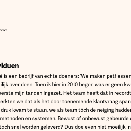
mocom
ividuen
é is een bedrijf van echte doeners: ‘We maken petflessen
eilijk over doen. Toen ik hier in 2010 begon was er geen k
eerste mijn tanden ingezet. Het team heeft dat in recordt
erkten we dat als het door toenemende klantvraag spa
 druk kwam te staan, we als team tòch de neiging hadden
 methoden en systemen. Bewust of onbewust gebeurde d
toch snel worden geleverd? Dus doe even niet moeilijk, 