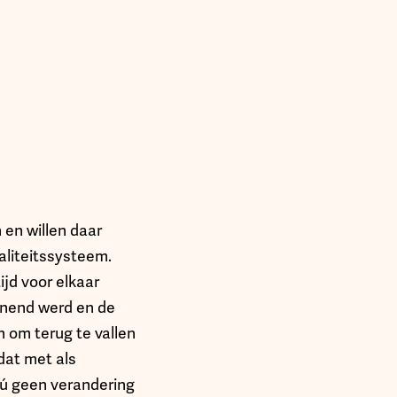
 en willen daar
waliteitssysteem.
ijd voor elkaar
nnend werd en de
 om terug te vallen
at met als
nú geen verandering