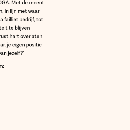
 DGA. Met de recent
, in lijn met waar
failliet bedrijf, tot
it te blijven
rust hart overlaten
ar, je eigen positie
an jezelf?’
m: