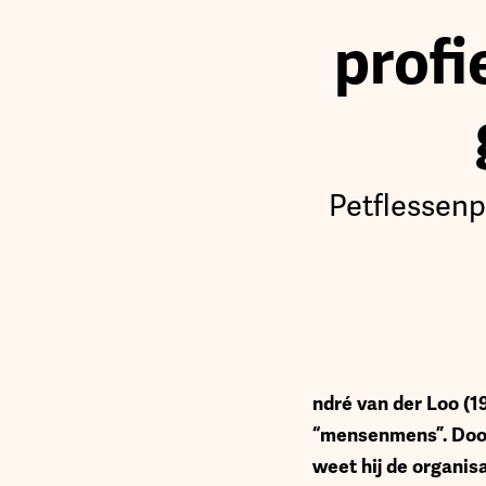
profi
Petflessenp
ndré van der Loo (1
“mensenmens”. Door 
weet hij de organis