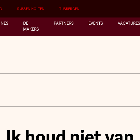
D
RIJSSEN-HOLTEN
TUBBERGEN
INES
DE
PARTNERS
EVENTS
VACATURES
MAKERS
Ik houd niet van