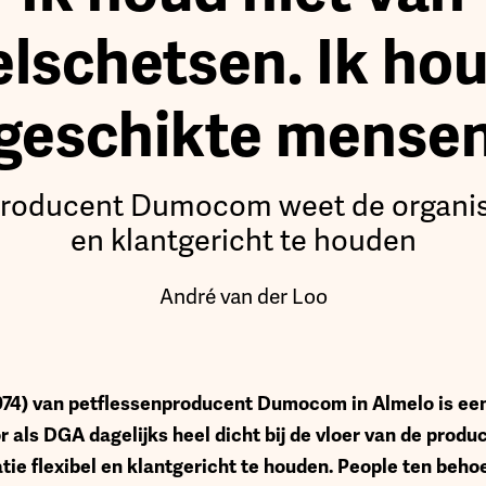
elschetsen. Ik ho
geschikte mense
roducent Dumocom weet de organisa
en klantgericht te houden
André van der Loo
974) van petflessenproducent Dumocom in Almelo is een
als DGA dagelijks heel dicht bij de vloer van de product
atie flexibel en klantgericht te houden. People ten beho