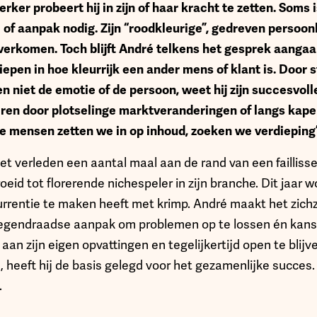
ker probeert hij in zijn of haar kracht te zetten. Soms 
 of aanpak nodig. Zijn “roodkleurige”, gedreven persoonl
verkomen. Toch blijft André telkens het gesprek aangaa
iepen in hoe kleurrijk een ander mens of klant is. Door 
 en niet de emotie of de persoon, weet hij zijn succesvo
ren door plotselinge marktveranderingen of langs kape
te mensen zetten we in op inhoud, zoeken we verdieping’
t verleden een aantal maal aan de rand van een faillis
groeid tot florerende nichespeler in zijn branche. Dit jaar 
currentie te maken heeft met krimp. André maakt het zichz
tegendraadse aanpak om problemen op te lossen én kanse
aan zijn eigen opvattingen en tegelijkertijd open te blij
 heeft hij de basis gelegd voor het gezamenlijke succes
.