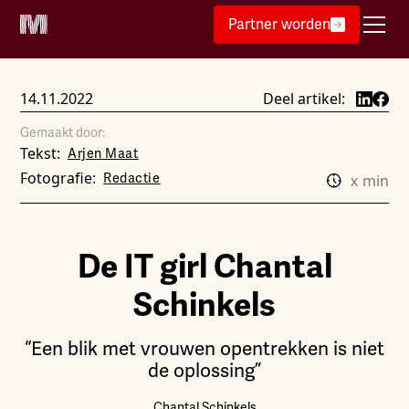
Partner worden
14.11.2022
Deel artikel:
Gemaakt door:
Tekst:
Arjen Maat
Fotografie:
Redactie
x
min
De IT girl Chantal
Schinkels
“Een blik met vrouwen opentrekken is niet
de oplossing”
Chantal Schinkels