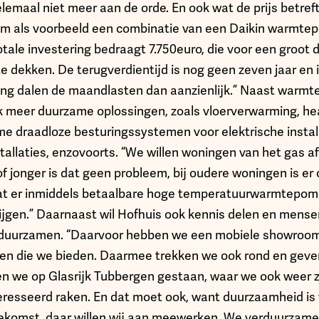
lemaal niet meer aan de orde. En ook wat de prijs betreft
m als voorbeeld een combinatie van een Daikin warmte
tale investering bedraagt 7.750euro, die voor een groot 
te dekken. De terugverdientijd is nog geen zeven jaar en 
ning dalen de maandlasten dan aanzienlijk.” Naast warmt
nk meer duurzame oplossingen, zoals vloerverwarming, he
mme draadloze besturingssystemen voor elektrische install
llaties, enzovoorts. “We willen woningen van het gas af 
f jonger is dat geen probleem, bij oudere woningen is er
dat er inmiddels betaalbare hoge temperatuurwarmtepomp
stijgen.” Daarnaast wil Hofhuis ook kennis delen en men
duurzamen. “Daarvoor hebben we een mobiele showroom 
n die we bieden. Daarmee trekken we ook rond en geven
en we op Glasrijk Tubbergen gestaan, waar we ook weer 
esseerd raken. En dat moet ook, want duurzaamheid is 
oekomst, daar willen wij aan meewerken. We verduurzam