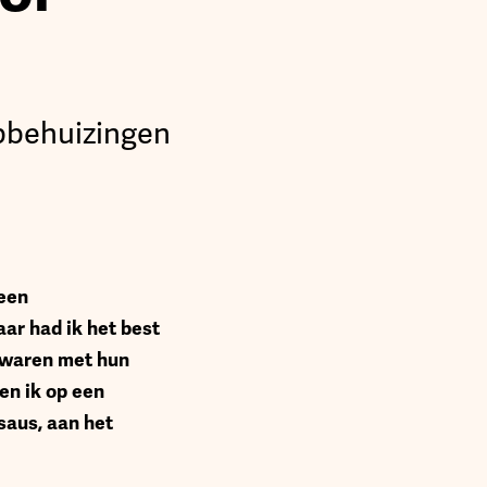
pbehuizingen
 een
aar had ik het best
s waren met hun
en ik op een
saus, aan het