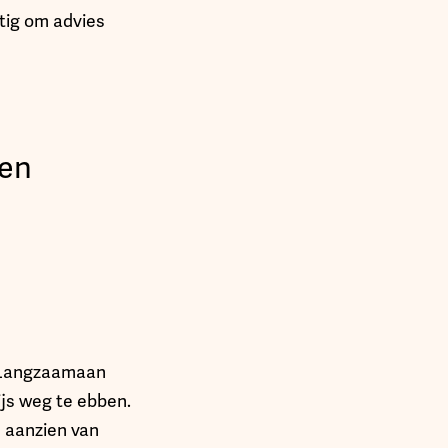
tig om advies
gen
. Langzaamaan
ijs weg te ebben.
n aanzien van