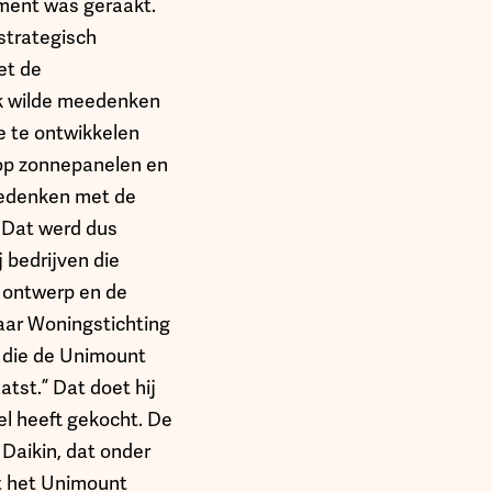
sement was geraakt.
strategisch
et de
ik wilde meedenken
 te ontwikkelen
 op zonnepanelen en
eedenken met de
. Dat werd dus
 bedrijven die
t ontwerp en de
waar Woningstichting
t die de Unimount
atst.” Dat doet hij
el heeft gekocht. De
 Daikin, dat onder
t het Unimount