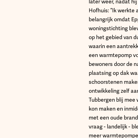
later weer, nadat hij
Hofhuis: “Ik werkte
belangrijk omdat Ep
woningstichting bl
op het gebied van 
waarin een aantrekk
een warmtepomp voor
bewoners door de na
plaatsing op dak waa
schoorstenen maken,
ontwikkeling zelf a
Tubbergen blij mee w
kon maken en inmidde
met een oude brandw
vraag - landelijk -
meer warmtepompen p