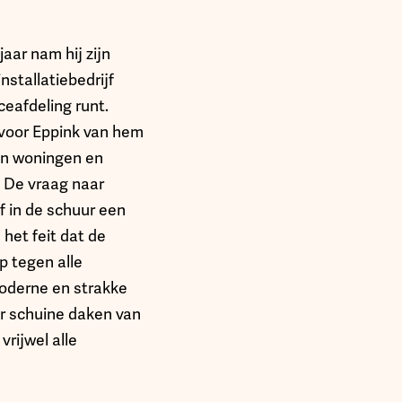
aar nam hij zijn
stallatiebedrijf
ceafdeling runt.
 voor Eppink van hem
an woningen en
 De vraag naar
f in de schuur een
het feit dat de
 tegen alle
moderne en strakke
or schuine daken van
rijwel alle