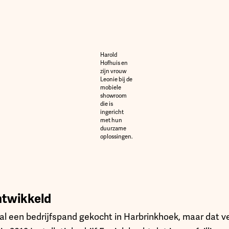
Harold
Hofhuis en
zijn vrouw
Leonie bij de
mobiele
showroom
die is
ingericht
met hun
duurzame
oplossingen.
ontwikkeld
al een bedrijfspand gekocht in Harbrinkhoek, maar dat ver