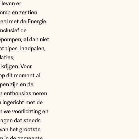
 leven er
pomp en zestien
deel met de Energie
inclusief de
epompen, al dan niet
atpipes, laadpalen,
aties,
krijgen. Voor
 op dit moment al
en zijn en de
sen enthousiasmeren
ingericht met de
 we voorlichting en
zagen dat steeds
van het grootste
en in de gemeente