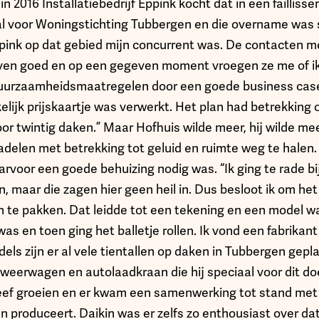
 in 2016 Installatiebedrijf Eppink kocht dat in een faillis
 al voor Woningstichting Tubbergen en die overname was 
pink op dat gebied mijn concurrent was. De contacten m
even goed en op een gegeven moment vroegen ze me of 
duurzaamheidsmaatregelen door een goede business case
elijk prijskaartje was verwerkt. Het plan had betrekking
 twintig daken.” Maar Hofhuis wilde meer, hij wilde m
delen met betrekking tot geluid en ruimte weg te halen
rvoor een goede behuizing nodig was. “Ik ging te rade bij
 maar die zagen hier geen heil in. Dus besloot ik om he
an te pakken. Dat leidde tot een tekening en een model 
as en toen ging het balletje rollen. Ik vond een fabrikan
ls zijn er al vele tientallen op daken in Tubbergen gepla
eerwagen en autolaadkraan die hij speciaal voor dit do
 bleef groeien en er kwam een samenwerking tot stand met
roduceert. Daikin was er zelfs zo enthousiast over da