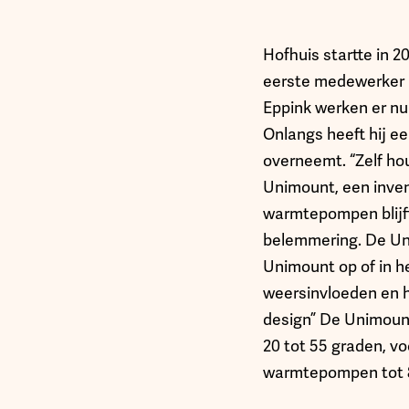
Hofhuis startte in 2
eerste medewerker a
Eppink werken er nu 
Onlangs heeft hij e
overneemt. “Zelf ho
Unimount, een inven
warmtepompen blijft 
belemmering. De Unim
Unimount op of in 
weersinvloeden en h
design” De Unimount,
20 tot 55 graden, vo
warmtepompen tot 8