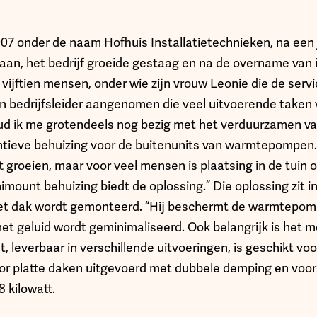
007 onder de naam Hofhuis Installatietechnieken, na een j
an, het bedrijf groeide gestaag en na de overname van in
vijftien mensen, onder wie zijn vrouw Leonie die de servi
en bedrijfsleider aangenomen die veel uitvoerende taken
ud ik me grotendeels nog bezig met het verduurzamen v
tieve behuizing voor de buitenunits van warmtepompen.
groeien, maar voor veel mensen is plaatsing in de tuin o
ount behuizing biedt de oplossing.” Die oplossing zit in 
het dak wordt gemonteerd. “Hij beschermt de warmtepomp
et geluid wordt geminimaliseerd. Ook belangrijk is het 
 leverbaar in verschillende uitvoeringen, is geschikt vo
or platte daken uitgevoerd met dubbele demping en voor v
 kilowatt.