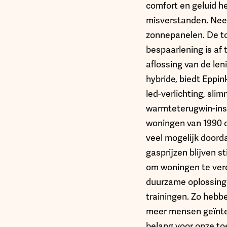
comfort en geluid he
misverstanden. Nee
zonnepanelen. De to
bespaarlening is af 
aflossing van de le
hybride, biedt Eppi
led-verlichting, sli
warmteterugwin-insta
woningen van 1990 o
veel mogelijk door
gasprijzen blijven 
om woningen te ver
duurzame oplossinge
trainingen. Zo hebb
meer mensen geïnter
belang voor onze t