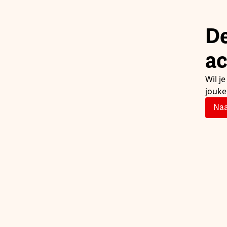
De
ac
Wil j
jouk
Naa