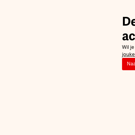
De
ac
Wil j
jouk
Naa