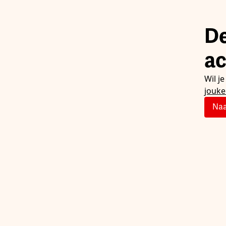
De
ac
Wil j
jouk
Naa