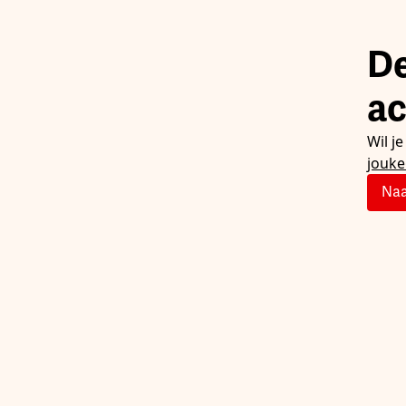
De
ac
Wil j
jouk
Naa