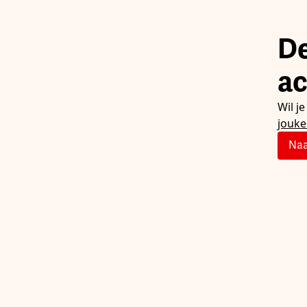
De
ac
Wil j
jouk
Naa